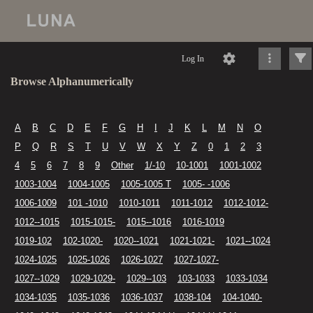
Log In
Browse Alphanumerically
A
B
C
D
E
F
G
H
I
J
K
L
M
N
O
P
Q
R
S
T
U
V
W
X
Y
Z
0
1
2
3
4
5
6
7
8
9
Other
1/-10
10-1001
1001-1002
1003-1004
1004-1005
1005-1005 T
1005- -1006
1006-1009
101 -1010
1010-1011
1011-1012
1012-1012-
1012--1015
1015-1015-
1015--1016
1016-1019
1019-102
102-1020-
1020--1021
1021-1021-
1021--1024
1024-1025
1025-1026
1026-1027
1027-1027-
1027--1029
1029-1029-
1029--103
103-1033
1033-1034
1034-1035
1035-1036
1036-1037
1038-104
104-1040-