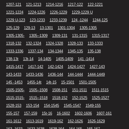
1207-121
121-1213
1214-1216
1217-122
122-1221
1221-1224
1224-1226
1226-1229
1229-1229 U
1229 U-123
123-1233
1233-1239
124 -1244
1244-125
125-129
129-13
13-1301
1301-1304
1305-1305
1305-1305-
1305--1309
1309-131
131-1315
1315-1317
1318-132
132-1324
1324-1328
1328-133
133-1333
1333-1336
1337-134
134-1344
1345-135
135-138
138-13t
13t-14
14-1405
1405-1409
141 -1414
1415-1417
1417-142
142-1424
1424-1427
1427-143
143-1433
1433-1436
1436-144
144-1444
1444-1449
145 -1453
1455-14t
14t-15
15-1501
1501-1505
1505-1505-
1505--1508
1508-151
151-1511
1511-1515
1515-1515-
1515--1518
1518-152
152-1525
1525-1527
1528-153
153-154
154-1545
1545-1547
1549-155
155-157
157-159
15t-16
16-1602
1602-1606
1607-161
161-1612
1613-1619
1619-162
162-1626
1626-1629
163 -1633
1633-1638
1638-164
164-165
165-167