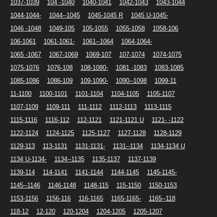
1037-1039
104 -1040
1040-1041
1042-1043
1043-1044
1044-1044-
1044--1045
1045-1045 R
1045 U-1045-
1046 -1048
1049-105
105-1055
1055-1058
1058-106
106-1061
1061-1061-
1061--1064
1064-1064-
1065 -1067
1067-1069
1069-107
107-1074
1074-1075
1075-1076
1076-108
108-1080-
1081 -1083
1083-1085
1085-1086
1086-109
109-1090-
1090--1098
1099-11
11-1100
1100-1101
1101-1104
1104-1105
1105-1107
1107-1109
1109-111
111-1112
1112-1113
1113-1115
1115-1116
1116-112
112-1121
1121-1121 U
1121- -1122
1122-1124
1124-1125
1125-1127
1127-1128
1128-1129
1129-113
113-1131
1131-1131-
1131--1134
1134-1134 U
1134 U-1134-
1134--1135
1135-1137
1137-1139
1139-114
114-1141
1141-1144
1144-1145
1145-1145-
1145--1146
1146-1148
1148-115
115-1150
1150-1153
1153-1156
1156-116
116-1165
1165-1165-
1165--118
118-12
12-120
120-1204
1204-1205
1205-1207