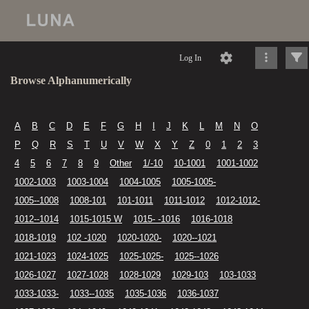
Log In
Browse Alphanumerically
A
B
C
D
E
F
G
H
I
J
K
L
M
N
O
P
Q
R
S
T
U
V
W
X
Y
Z
0
1
2
3
4
5
6
7
8
9
Other
1/-10
10-1001
1001-1002
1002-1003
1003-1004
1004-1005
1005-1005-
1005--1008
1008-101
101-1011
1011-1012
1012-1012-
1012--1014
1015-1015 W
1015- -1016
1016-1018
1018-1019
102 -1020
1020-1020-
1020--1021
1021-1023
1024-1025
1025-1025-
1025--1026
1026-1027
1027-1028
1028-1029
1029-103
103-1033
1033-1033-
1033--1035
1035-1036
1036-1037