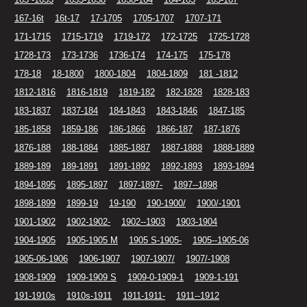
167-16t
16t-17
17-1705
1705-1707
1707-171
171-1715
1715-1719
1719-172
172-1725
1725-1728
1728-173
173-1736
1736-174
174-175
175-178
178-18
18-1800
1800-1804
1804-1809
181 -1812
1812-1816
1816-1819
1819-182
182-1828
1828-183
183-1837
1837-184
184-1843
1843-1846
1847-185
185-1858
1859-186
186-1866
1866-187
187-1876
1876-188
188-1884
1885-1887
1887-1888
1888-1889
1889-189
189-1891
1891-1892
1892-1893
1893-1894
1894-1895
1895-1897
1897-1897-
1897--1898
1898-1899
1899-19
19-190
190-1900/
1900/-1901
1901-1902
1902-1902-
1902--1903
1903-1904
1904-1905
1905-1905 M
1905 S-1905-
1905--1905-06
1905-06-1906
1906-1907
1907-1907/
1907/-1908
1908-1909
1909-1909 S
1909-0-1909-1
1909-1-191
191-1910s
1910s-1911
1911-1911-
1911--1912