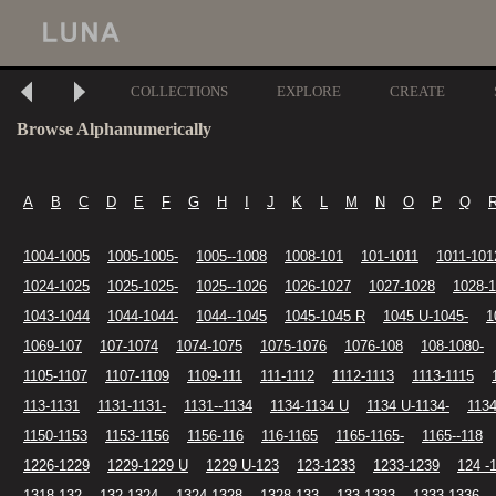
COLLECTIONS
EXPLORE
CREATE
Browse Alphanumerically
A
B
C
D
E
F
G
H
I
J
K
L
M
N
O
P
Q
1004-1005
1005-1005-
1005--1008
1008-101
101-1011
1011-101
1024-1025
1025-1025-
1025--1026
1026-1027
1027-1028
1028-
1043-1044
1044-1044-
1044--1045
1045-1045 R
1045 U-1045-
1
1069-107
107-1074
1074-1075
1075-1076
1076-108
108-1080-
1105-1107
1107-1109
1109-111
111-1112
1112-1113
1113-1115
113-1131
1131-1131-
1131--1134
1134-1134 U
1134 U-1134-
1134
1150-1153
1153-1156
1156-116
116-1165
1165-1165-
1165--118
1226-1229
1229-1229 U
1229 U-123
123-1233
1233-1239
124 -
1318-132
132-1324
1324-1328
1328-133
133-1333
1333-1336