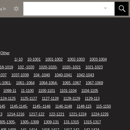
g In
Other
1/-10
10-1001
1001-1002
1002-1003
1003-1004
18-1019
102 -1020
1020-1020-
1020--1021
1021-1023
1037
1037-1039
104 -1040
1040-1041
1042-1043
1-1061-
1061--1064
1064-1064-
1065 -1067
1067-1069
1099-11
11-1100
1100-1101
1101-1104
1104-1105
1124-1125
1125-1127
1127-1128
1128-1129
1129-113
145
1145-1145-
1145--1146
1146-1148
1148-115
115-1150
13
1214-1216
1217-122
122-1221
1221-1224
1224-1226
305-1305-
1305--1309
1309-131
131-1315
1315-1317
1405-1409
141 -1414
1415-1417
1417-142
142-1424