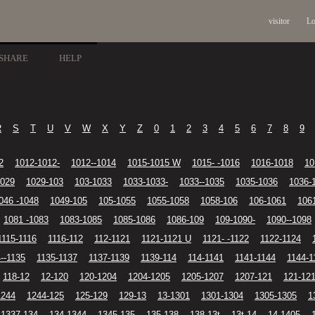
visitor
Lo
SHARE
HELP
R
S
T
U
V
W
X
Y
Z
0
1
2
3
4
5
6
7
8
9
2
1012-1012-
1012--1014
1015-1015 W
1015- -1016
1016-1018
10
1029
1029-103
103-1033
1033-1033-
1033--1035
1035-1036
1036-
046 -1048
1049-105
105-1055
1055-1058
1058-106
106-1061
106
1081 -1083
1083-1085
1085-1086
1086-109
109-1090-
1090--1098
1115-1116
1116-112
112-1121
1121-1121 U
1121- -1122
1122-1124
--1135
1135-1137
1137-1139
1139-114
114-1141
1141-1144
1144-1
118-12
12-120
120-1204
1204-1205
1205-1207
1207-121
121-12
1244
1244-125
125-129
129-13
13-1301
1301-1304
1305-1305
1
1337-134
134-1344
1345-135
135-138
138-13t
13t-14
14-1405