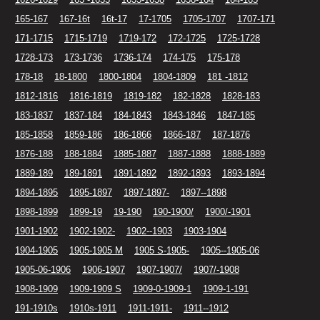
165-167
167-16t
16t-17
17-1705
1705-1707
1707-171
171-1715
1715-1719
1719-172
172-1725
1725-1728
1728-173
173-1736
1736-174
174-175
175-178
178-18
18-1800
1800-1804
1804-1809
181 -1812
1812-1816
1816-1819
1819-182
182-1828
1828-183
183-1837
1837-184
184-1843
1843-1846
1847-185
185-1858
1859-186
186-1866
1866-187
187-1876
1876-188
188-1884
1885-1887
1887-1888
1888-1889
1889-189
189-1891
1891-1892
1892-1893
1893-1894
1894-1895
1895-1897
1897-1897-
1897--1898
1898-1899
1899-19
19-190
190-1900/
1900/-1901
1901-1902
1902-1902-
1902--1903
1903-1904
1904-1905
1905-1905 M
1905 S-1905-
1905--1905-06
1905-06-1906
1906-1907
1907-1907/
1907/-1908
1908-1909
1909-1909 S
1909-0-1909-1
1909-1-191
191-1910s
1910s-1911
1911-1911-
1911--1912