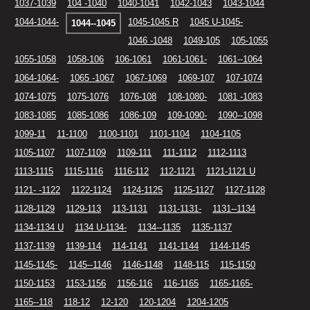
1037-1039
104 -1040
1040-1041
1042-1043
1043-1044
1044-1044-
1045-1045 R
1045 U-1045-
1044--1045
1046 -1048
1049-105
105-1055
1055-1058
1058-106
106-1061
1061-1061-
1061--1064
1064-1064-
1065 -1067
1067-1069
1069-107
107-1074
1074-1075
1075-1076
1076-108
108-1080-
1081 -1083
1083-1085
1085-1086
1086-109
109-1090-
1090--1098
1099-11
11-1100
1100-1101
1101-1104
1104-1105
1105-1107
1107-1109
1109-111
111-1112
1112-1113
1113-1115
1115-1116
1116-112
112-1121
1121-1121 U
1121- -1122
1122-1124
1124-1125
1125-1127
1127-1128
1128-1129
1129-113
113-1131
1131-1131-
1131--1134
1134-1134 U
1134 U-1134-
1134--1135
1135-1137
1137-1139
1139-114
114-1141
1141-1144
1144-1145
1145-1145-
1145--1146
1146-1148
1148-115
115-1150
1150-1153
1153-1156
1156-116
116-1165
1165-1165-
1165--118
118-12
12-120
120-1204
1204-1205