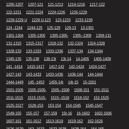
1205-1207
1207-121
121-1213
1214-1216
1217-122
122-1221
1221-1224
1224-1226
1226-1229
1229-1229 U
1229 U-123
123-1233
1233-1239
124 -1244
1244-125
125-129
129-13
13-1301
1301-1304
1305-1305
1305-1305-
1305--1309
1309-131
131-1315
1315-1317
1318-132
132-1324
1324-1328
1328-133
133-1333
1333-1336
1337-134
134-1344
1345-135
135-138
138-13t
13t-14
14-1405
1405-1409
141 -1414
1415-1417
1417-142
142-1424
1424-1427
1427-143
143-1433
1433-1436
1436-144
144-1444
1444-1449
145 -1453
1455-14t
14t-15
15-1501
1501-1505
1505-1505-
1505--1508
1508-151
151-1511
1511-1515
1515-1515-
1515--1518
1518-152
152-1525
1525-1527
1528-153
153-154
154-1545
1545-1547
1549-155
155-157
157-159
15t-16
16-1602
1602-1606
1607-161
161-1612
1613-1619
1619-162
162-1626
1626-1629
163 -1633
1633-1638
1638-164
164-165