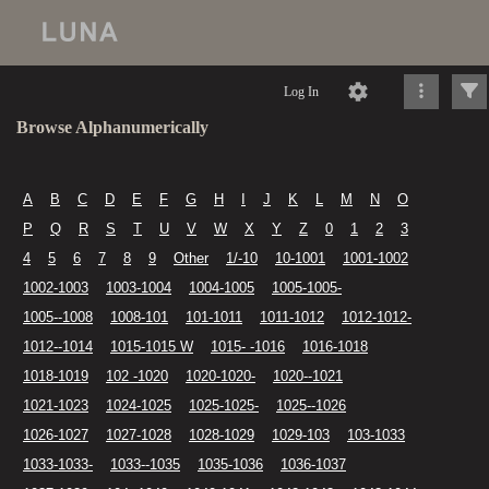
Log In
Browse Alphanumerically
A
B
C
D
E
F
G
H
I
J
K
L
M
N
O
P
Q
R
S
T
U
V
W
X
Y
Z
0
1
2
3
4
5
6
7
8
9
Other
1/-10
10-1001
1001-1002
1002-1003
1003-1004
1004-1005
1005-1005-
1005--1008
1008-101
101-1011
1011-1012
1012-1012-
1012--1014
1015-1015 W
1015- -1016
1016-1018
1018-1019
102 -1020
1020-1020-
1020--1021
1021-1023
1024-1025
1025-1025-
1025--1026
1026-1027
1027-1028
1028-1029
1029-103
103-1033
1033-1033-
1033--1035
1035-1036
1036-1037