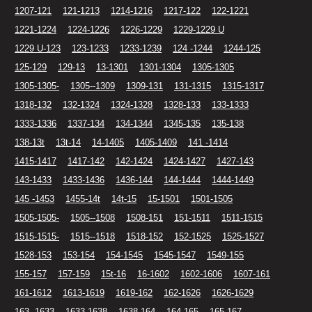
1207-121
121-1213
1214-1216
1217-122
122-1221
1221-1224
1224-1226
1226-1229
1229-1229 U
1229 U-123
123-1233
1233-1239
124 -1244
1244-125
125-129
129-13
13-1301
1301-1304
1305-1305
1305-1305-
1305--1309
1309-131
131-1315
1315-1317
1318-132
132-1324
1324-1328
1328-133
133-1333
1333-1336
1337-134
134-1344
1345-135
135-138
138-13t
13t-14
14-1405
1405-1409
141 -1414
1415-1417
1417-142
142-1424
1424-1427
1427-143
143-1433
1433-1436
1436-144
144-1444
1444-1449
145 -1453
1455-14t
14t-15
15-1501
1501-1505
1505-1505-
1505--1508
1508-151
151-1511
1511-1515
1515-1515-
1515--1518
1518-152
152-1525
1525-1527
1528-153
153-154
154-1545
1545-1547
1549-155
155-157
157-159
15t-16
16-1602
1602-1606
1607-161
161-1612
1613-1619
1619-162
162-1626
1626-1629
163 -1633
1633-1638
1638-164
164-165
165-167