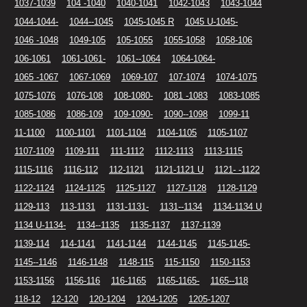
1037-1039
104 -1040
1040-1041
1042-1043
1043-1044
1044-1044-
1044--1045
1045-1045 R
1045 U-1045-
1046 -1048
1049-105
105-1055
1055-1058
1058-106
106-1061
1061-1061-
1061--1064
1064-1064-
1065 -1067
1067-1069
1069-107
107-1074
1074-1075
1075-1076
1076-108
108-1080-
1081 -1083
1083-1085
1085-1086
1086-109
109-1090-
1090--1098
1099-11
11-1100
1100-1101
1101-1104
1104-1105
1105-1107
1107-1109
1109-111
111-1112
1112-1113
1113-1115
1115-1116
1116-112
112-1121
1121-1121 U
1121- -1122
1122-1124
1124-1125
1125-1127
1127-1128
1128-1129
1129-113
113-1131
1131-1131-
1131--1134
1134-1134 U
1134 U-1134-
1134--1135
1135-1137
1137-1139
1139-114
114-1141
1141-1144
1144-1145
1145-1145-
1145--1146
1146-1148
1148-115
115-1150
1150-1153
1153-1156
1156-116
116-1165
1165-1165-
1165--118
118-12
12-120
120-1204
1204-1205
1205-1207