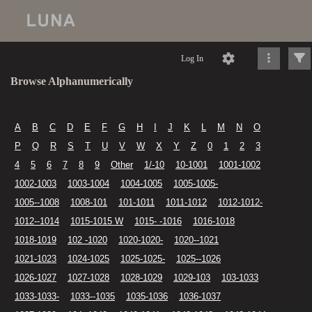
Log In
Browse Alphanumerically
A
B
C
D
E
F
G
H
I
J
K
L
M
N
O
P
Q
R
S
T
U
V
W
X
Y
Z
0
1
2
3
4
5
6
7
8
9
Other
1/-10
10-1001
1001-1002
1002-1003
1003-1004
1004-1005
1005-1005-
1005--1008
1008-101
101-1011
1011-1012
1012-1012-
1012--1014
1015-1015 W
1015- -1016
1016-1018
1018-1019
102 -1020
1020-1020-
1020--1021
1021-1023
1024-1025
1025-1025-
1025--1026
1026-1027
1027-1028
1028-1029
1029-103
103-1033
1033-1033-
1033--1035
1035-1036
1036-1037