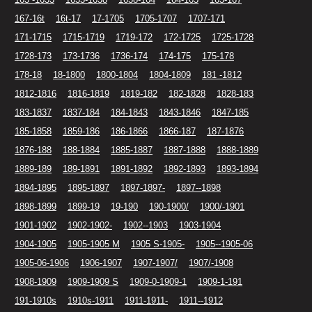
167-16t
16t-17
17-1705
1705-1707
1707-171
171-1715
1715-1719
1719-172
172-1725
1725-1728
1728-173
173-1736
1736-174
174-175
175-178
178-18
18-1800
1800-1804
1804-1809
181 -1812
1812-1816
1816-1819
1819-182
182-1828
1828-183
183-1837
1837-184
184-1843
1843-1846
1847-185
185-1858
1859-186
186-1866
1866-187
187-1876
1876-188
188-1884
1885-1887
1887-1888
1888-1889
1889-189
189-1891
1891-1892
1892-1893
1893-1894
1894-1895
1895-1897
1897-1897-
1897--1898
1898-1899
1899-19
19-190
190-1900/
1900/-1901
1901-1902
1902-1902-
1902--1903
1903-1904
1904-1905
1905-1905 M
1905 S-1905-
1905--1905-06
1905-06-1906
1906-1907
1907-1907/
1907/-1908
1908-1909
1909-1909 S
1909-0-1909-1
1909-1-191
191-1910s
1910s-1911
1911-1911-
1911--1912