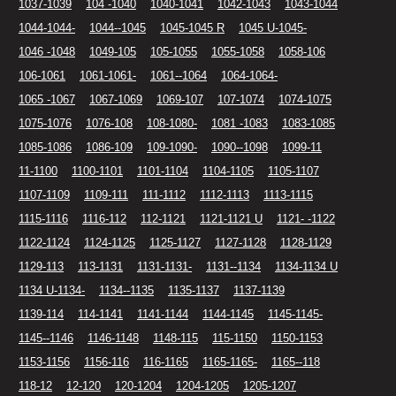
1037-1039
104 -1040
1040-1041
1042-1043
1043-1044
1044-1044-
1044--1045
1045-1045 R
1045 U-1045-
1046 -1048
1049-105
105-1055
1055-1058
1058-106
106-1061
1061-1061-
1061--1064
1064-1064-
1065 -1067
1067-1069
1069-107
107-1074
1074-1075
1075-1076
1076-108
108-1080-
1081 -1083
1083-1085
1085-1086
1086-109
109-1090-
1090--1098
1099-11
11-1100
1100-1101
1101-1104
1104-1105
1105-1107
1107-1109
1109-111
111-1112
1112-1113
1113-1115
1115-1116
1116-112
112-1121
1121-1121 U
1121- -1122
1122-1124
1124-1125
1125-1127
1127-1128
1128-1129
1129-113
113-1131
1131-1131-
1131--1134
1134-1134 U
1134 U-1134-
1134--1135
1135-1137
1137-1139
1139-114
114-1141
1141-1144
1144-1145
1145-1145-
1145--1146
1146-1148
1148-115
115-1150
1150-1153
1153-1156
1156-116
116-1165
1165-1165-
1165--118
118-12
12-120
120-1204
1204-1205
1205-1207