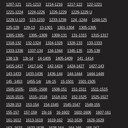
1207-121
121-1213
1214-1216
1217-122
122-1221
1221-1224
1224-1226
1226-1229
1229-1229 U
1229 U-123
123-1233
1233-1239
124 -1244
1244-125
125-129
129-13
13-1301
1301-1304
1305-1305
1305-1305-
1305--1309
1309-131
131-1315
1315-1317
1318-132
132-1324
1324-1328
1328-133
133-1333
1333-1336
1337-134
134-1344
1345-135
135-138
138-13t
13t-14
14-1405
1405-1409
141 -1414
1415-1417
1417-142
142-1424
1424-1427
1427-143
143-1433
1433-1436
1436-144
144-1444
1444-1449
145 -1453
1455-14t
14t-15
15-1501
1501-1505
1505-1505-
1505--1508
1508-151
151-1511
1511-1515
1515-1515-
1515--1518
1518-152
152-1525
1525-1527
1528-153
153-154
154-1545
1545-1547
1549-155
155-157
157-159
15t-16
16-1602
1602-1606
1607-161
161-1612
1613-1619
1619-162
162-1626
1626-1629
163 -1633
1633-1638
1638-164
164-165
165-167