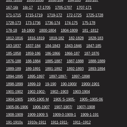
167-16t
16t-17
17-1705
1705-1707
1707-171
171-1715
1715-1719
1719-172
172-1725
1725-1728
1728-173
173-1736
1736-174
174-175
175-178
178-18
18-1800
1800-1804
1804-1809
181 -1812
1812-1816
1816-1819
1819-182
182-1828
1828-183
183-1837
1837-184
184-1843
1843-1846
1847-185
185-1858
1859-186
186-1866
1866-187
187-1876
1876-188
188-1884
1885-1887
1887-1888
1888-1889
1889-189
189-1891
1891-1892
1892-1893
1893-1894
1894-1895
1895-1897
1897-1897-
1897--1898
1898-1899
1899-19
19-190
190-1900/
1900/-1901
1901-1902
1902-1902-
1902--1903
1903-1904
1904-1905
1905-1905 M
1905 S-1905-
1905--1905-06
1905-06-1906
1906-1907
1907-1907/
1907/-1908
1908-1909
1909-1909 S
1909-0-1909-1
1909-1-191
191-1910s
1910s-1911
1911-1911-
1911--1912