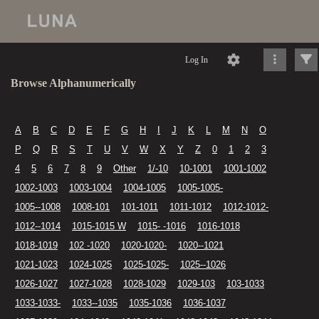
Log In
Browse Alphanumerically
A
B
C
D
E
F
G
H
I
J
K
L
M
N
O
P
Q
R
S
T
U
V
W
X
Y
Z
0
1
2
3
4
5
6
7
8
9
Other
1/-10
10-1001
1001-1002
1002-1003
1003-1004
1004-1005
1005-1005-
1005--1008
1008-101
101-1011
1011-1012
1012-1012-
1012--1014
1015-1015 W
1015- -1016
1016-1018
1018-1019
102 -1020
1020-1020-
1020--1021
1021-1023
1024-1025
1025-1025-
1025--1026
1026-1027
1027-1028
1028-1029
1029-103
103-1033
1033-1033-
1033--1035
1035-1036
1036-1037