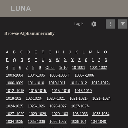
Log In
Browse Alphanumerically
A
B
C
D
E
F
G
H
I
J
K
L
M
N
O
P
Q
R
S
T
U
V
W
X
Y
Z
0
1
2
3
4
5
6
7
8
9
Other
1/-10
10-1001
1001-1002
1003-1004
1004-1005
1005-1005 T
1005- -1006
1006-1009
101 -1010
1010-1011
1011-1012
1012-1012-
1012--1015
1015-1015-
1015--1016
1016-1019
1019-102
102-1020-
1020--1021
1021-1021-
1021--1024
1024-1025
1025-1026
1026-1027
1027-1027-
1027--1029
1029-1029-
1029--103
103-1033
1033-1034
1034-1035
1035-1036
1036-1037
1038-104
104-1040-