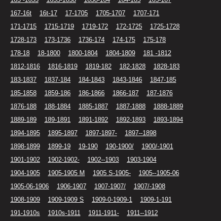
167-16t
16t-17
17-1705
1705-1707
1707-171
171-1715
1715-1719
1719-172
172-1725
1725-1728
1728-173
173-1736
1736-174
174-175
175-178
178-18
18-1800
1800-1804
1804-1809
181 -1812
1812-1816
1816-1819
1819-182
182-1828
1828-183
183-1837
1837-184
184-1843
1843-1846
1847-185
185-1858
1859-186
186-1866
1866-187
187-1876
1876-188
188-1884
1885-1887
1887-1888
1888-1889
1889-189
189-1891
1891-1892
1892-1893
1893-1894
1894-1895
1895-1897
1897-1897-
1897--1898
1898-1899
1899-19
19-190
190-1900/
1900/-1901
1901-1902
1902-1902-
1902--1903
1903-1904
1904-1905
1905-1905 M
1905 S-1905-
1905--1905-06
1905-06-1906
1906-1907
1907-1907/
1907/-1908
1908-1909
1909-1909 S
1909-0-1909-1
1909-1-191
191-1910s
1910s-1911
1911-1911-
1911--1912