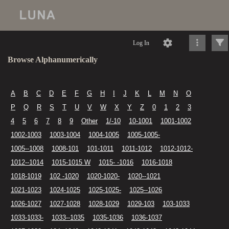
Log In
Browse Alphanumerically
A
B
C
D
E
F
G
H
I
J
K
L
M
N
O
P
Q
R
S
T
U
V
W
X
Y
Z
0
1
2
3
4
5
6
7
8
9
Other
1/-10
10-1001
1001-1002
1002-1003
1003-1004
1004-1005
1005-1005-
1005--1008
1008-101
101-1011
1011-1012
1012-1012-
1012--1014
1015-1015 W
1015- -1016
1016-1018
1018-1019
102 -1020
1020-1020-
1020--1021
1021-1023
1024-1025
1025-1025-
1025--1026
1026-1027
1027-1028
1028-1029
1029-103
103-1033
1033-1033-
1033--1035
1035-1036
1036-1037