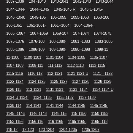
1037-1039
104 -1040
1040-1041
1042-1043
1043-1044
1044-1044-
1044--1045
1045-1045 R
1045 U-1045-
1046 -1048
1049-105
105-1055
1055-1058
1058-106
106-1061
1061-1061-
1061--1064
1064-1064-
1065 -1067
1067-1069
1069-107
107-1074
1074-1075
1075-1076
1076-108
108-1080-
1081 -1083
1083-1085
1085-1086
1086-109
109-1090-
1090--1098
1099-11
11-1100
1100-1101
1101-1104
1104-1105
1105-1107
1107-1109
1109-111
111-1112
1112-1113
1113-1115
1115-1116
1116-112
112-1121
1121-1121 U
1121- -1122
1122-1124
1124-1125
1125-1127
1127-1128
1128-1129
1129-113
113-1131
1131-1131-
1131--1134
1134-1134 U
1134 U-1134-
1134--1135
1135-1137
1137-1139
1139-114
114-1141
1141-1144
1144-1145
1145-1145-
1145--1146
1146-1148
1148-115
115-1150
1150-1153
1153-1156
1156-116
116-1165
1165-1165-
1165--118
118-12
12-120
120-1204
1204-1205
1205-1207