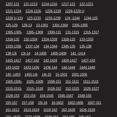
1207-121
121-1213
1214-1216
1217-122
122-1221
1221-1224
1224-1226
1226-1229
1229-1229 U
1229 U-123
123-1233
1233-1239
124 -1244
1244-125
125-129
129-13
13-1301
1301-1304
1305-1305
1305-1305-
1305--1309
1309-131
131-1315
1315-1317
1318-132
132-1324
1324-1328
1328-133
133-1333
1333-1336
1337-134
134-1344
1345-135
135-138
138-13t
13t-14
14-1405
1405-1409
141 -1414
1415-1417
1417-142
142-1424
1424-1427
1427-143
143-1433
1433-1436
1436-144
144-1444
1444-1449
145 -1453
1455-14t
14t-15
15-1501
1501-1505
1505-1505-
1505--1508
1508-151
151-1511
1511-1515
1515-1515-
1515--1518
1518-152
152-1525
1525-1527
1528-153
153-154
154-1545
1545-1547
1549-155
155-157
157-159
15t-16
16-1602
1602-1606
1607-161
161-1612
1613-1619
1619-162
162-1626
1626-1629
163 -1633
1633-1638
1638-164
164-165
165-167