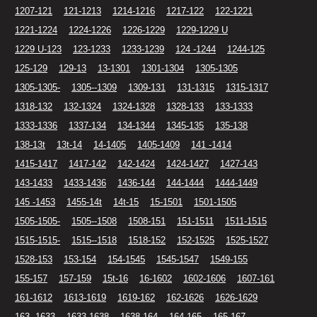
1207-121
121-1213
1214-1216
1217-122
122-1221
1221-1224
1224-1226
1226-1229
1229-1229 U
1229 U-123
123-1233
1233-1239
124 -1244
1244-125
125-129
129-13
13-1301
1301-1304
1305-1305
1305-1305-
1305--1309
1309-131
131-1315
1315-1317
1318-132
132-1324
1324-1328
1328-133
133-1333
1333-1336
1337-134
134-1344
1345-135
135-138
138-13t
13t-14
14-1405
1405-1409
141 -1414
1415-1417
1417-142
142-1424
1424-1427
1427-143
143-1433
1433-1436
1436-144
144-1444
1444-1449
145 -1453
1455-14t
14t-15
15-1501
1501-1505
1505-1505-
1505--1508
1508-151
151-1511
1511-1515
1515-1515-
1515--1518
1518-152
152-1525
1525-1527
1528-153
153-154
154-1545
1545-1547
1549-155
155-157
157-159
15t-16
16-1602
1602-1606
1607-161
161-1612
1613-1619
1619-162
162-1626
1626-1629
163 -1633
1633-1638
1638-164
164-165
165-167