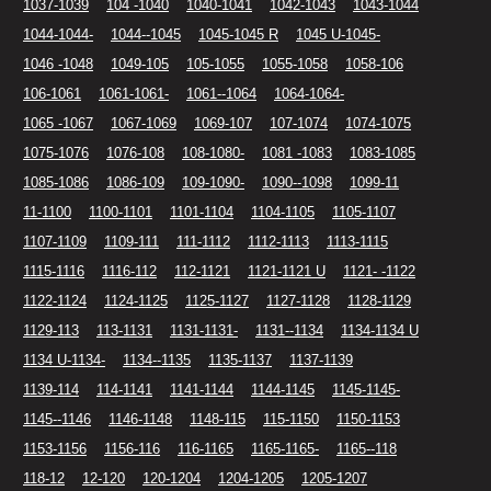
1037-1039
104 -1040
1040-1041
1042-1043
1043-1044
1044-1044-
1044--1045
1045-1045 R
1045 U-1045-
1046 -1048
1049-105
105-1055
1055-1058
1058-106
106-1061
1061-1061-
1061--1064
1064-1064-
1065 -1067
1067-1069
1069-107
107-1074
1074-1075
1075-1076
1076-108
108-1080-
1081 -1083
1083-1085
1085-1086
1086-109
109-1090-
1090--1098
1099-11
11-1100
1100-1101
1101-1104
1104-1105
1105-1107
1107-1109
1109-111
111-1112
1112-1113
1113-1115
1115-1116
1116-112
112-1121
1121-1121 U
1121- -1122
1122-1124
1124-1125
1125-1127
1127-1128
1128-1129
1129-113
113-1131
1131-1131-
1131--1134
1134-1134 U
1134 U-1134-
1134--1135
1135-1137
1137-1139
1139-114
114-1141
1141-1144
1144-1145
1145-1145-
1145--1146
1146-1148
1148-115
115-1150
1150-1153
1153-1156
1156-116
116-1165
1165-1165-
1165--118
118-12
12-120
120-1204
1204-1205
1205-1207