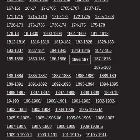
167-16t
16t-17
17-1705
1705-1707
1707-171
171-1715
1715-1719
1719-172
172-1725
1725-1728
1728-173
173-1736
1736-174
174-175
175-178
178-18
18-1800
1800-1804
1804-1809
181 -1812
1812-1816
1816-1819
1819-182
182-1828
1828-183
183-1837
1837-184
184-1843
1843-1846
1847-185
185-1858
1859-186
186-1866
187-1876
1866-187
1876-188
188-1884
1885-1887
1887-1888
1888-1889
1889-189
189-1891
1891-1892
1892-1893
1893-1894
1894-1895
1895-1897
1897-1897-
1897--1898
1898-1899
1899-19
19-190
190-1900/
1900/-1901
1901-1902
1902-1902-
1902--1903
1903-1904
1904-1905
1905-1905 M
1905 S-1905-
1905--1905-06
1905-06-1906
1906-1907
1907-1907/
1907/-1908
1908-1909
1909-1909 S
1909-0-1909-1
1909-1-191
191-1910s
1910s-1911