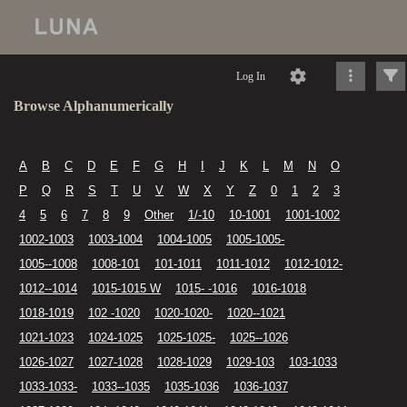
Log In
Browse Alphanumerically
A
B
C
D
E
F
G
H
I
J
K
L
M
N
O
P
Q
R
S
T
U
V
W
X
Y
Z
0
1
2
3
4
5
6
7
8
9
Other
1/-10
10-1001
1001-1002
1002-1003
1003-1004
1004-1005
1005-1005-
1005--1008
1008-101
101-1011
1011-1012
1012-1012-
1012--1014
1015-1015 W
1015- -1016
1016-1018
1018-1019
102 -1020
1020-1020-
1020--1021
1021-1023
1024-1025
1025-1025-
1025--1026
1026-1027
1027-1028
1028-1029
1029-103
103-1033
1033-1033-
1033--1035
1035-1036
1036-1037