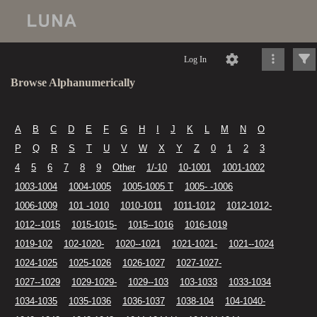
Log In
Browse Alphanumerically
A
B
C
D
E
F
G
H
I
J
K
L
M
N
O
P
Q
R
S
T
U
V
W
X
Y
Z
0
1
2
3
4
5
6
7
8
9
Other
1/-10
10-1001
1001-1002
1003-1004
1004-1005
1005-1005 T
1005- -1006
1006-1009
101 -1010
1010-1011
1011-1012
1012-1012-
1012--1015
1015-1015-
1015--1016
1016-1019
1019-102
102-1020-
1020--1021
1021-1021-
1021--1024
1024-1025
1025-1026
1026-1027
1027-1027-
1027--1029
1029-1029-
1029--103
103-1033
1033-1034
1034-1035
1035-1036
1036-1037
1038-104
104-1040-