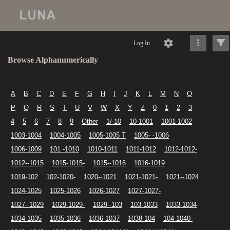
Log In
Browse Alphanumerically
A
B
C
D
E
F
G
H
I
J
K
L
M
N
O
P
Q
R
S
T
U
V
W
X
Y
Z
0
1
2
3
4
5
6
7
8
9
Other
1/-10
10-1001
1001-1002
1003-1004
1004-1005
1005-1005 T
1005- -1006
1006-1009
101 -1010
1010-1011
1011-1012
1012-1012-
1012--1015
1015-1015-
1015--1016
1016-1019
1019-102
102-1020-
1020--1021
1021-1021-
1021--1024
1024-1025
1025-1026
1026-1027
1027-1027-
1027--1029
1029-1029-
1029--103
103-1033
1033-1034
1034-1035
1035-1036
1036-1037
1038-104
104-1040-