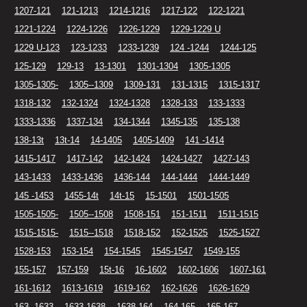
1207-121
121-1213
1214-1216
1217-122
122-1221
1221-1224
1224-1226
1226-1229
1229-1229 U
1229 U-123
123-1233
1233-1239
124 -1244
1244-125
125-129
129-13
13-1301
1301-1304
1305-1305
1305-1305-
1305--1309
1309-131
131-1315
1315-1317
1318-132
132-1324
1324-1328
1328-133
133-1333
1333-1336
1337-134
134-1344
1345-135
135-138
138-13t
13t-14
14-1405
1405-1409
141 -1414
1415-1417
1417-142
142-1424
1424-1427
1427-143
143-1433
1433-1436
1436-144
144-1444
1444-1449
145 -1453
1455-14t
14t-15
15-1501
1501-1505
1505-1505-
1505--1508
1508-151
151-1511
1511-1515
1515-1515-
1515--1518
1518-152
152-1525
1525-1527
1528-153
153-154
154-1545
1545-1547
1549-155
155-157
157-159
15t-16
16-1602
1602-1606
1607-161
161-1612
1613-1619
1619-162
162-1626
1626-1629
163 -1633
1633-1638
1638-164
164-165
165-167