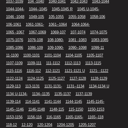
1037-1039
104 -1040
1040-1041
1042-1043
1043-1044
1044-1044-
1044--1045
1045-1045 R
1045 U-1045-
1046 -1048
1049-105
105-1055
1055-1058
1058-106
106-1061
1061-1061-
1061--1064
1064-1064-
1065 -1067
1067-1069
1069-107
107-1074
1074-1075
1075-1076
1076-108
108-1080-
1081 -1083
1083-1085
1085-1086
1086-109
109-1090-
1090--1098
1099-11
11-1100
1100-1101
1101-1104
1104-1105
1105-1107
1107-1109
1109-111
111-1112
1112-1113
1113-1115
1115-1116
1116-112
112-1121
1121-1121 U
1121- -1122
1122-1124
1124-1125
1125-1127
1127-1128
1128-1129
1129-113
113-1131
1131-1131-
1131--1134
1134-1134 U
1134 U-1134-
1134--1135
1135-1137
1137-1139
1139-114
114-1141
1141-1144
1144-1145
1145-1145-
1145--1146
1146-1148
1148-115
115-1150
1150-1153
1153-1156
1156-116
116-1165
1165-1165-
1165--118
118-12
12-120
120-1204
1204-1205
1205-1207