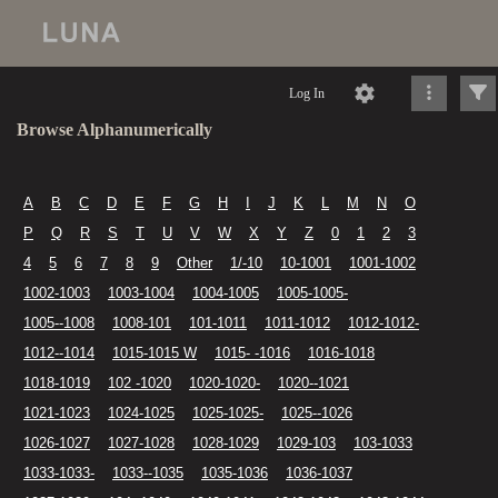
Log In
Browse Alphanumerically
A
B
C
D
E
F
G
H
I
J
K
L
M
N
O
P
Q
R
S
T
U
V
W
X
Y
Z
0
1
2
3
4
5
6
7
8
9
Other
1/-10
10-1001
1001-1002
1002-1003
1003-1004
1004-1005
1005-1005-
1005--1008
1008-101
101-1011
1011-1012
1012-1012-
1012--1014
1015-1015 W
1015- -1016
1016-1018
1018-1019
102 -1020
1020-1020-
1020--1021
1021-1023
1024-1025
1025-1025-
1025--1026
1026-1027
1027-1028
1028-1029
1029-103
103-1033
1033-1033-
1033--1035
1035-1036
1036-1037