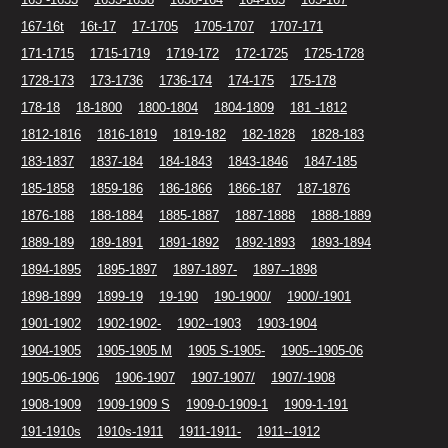
167-16t
16t-17
17-1705
1705-1707
1707-171
171-1715
1715-1719
1719-172
172-1725
1725-1728
1728-173
173-1736
1736-174
174-175
175-178
178-18
18-1800
1800-1804
1804-1809
181 -1812
1812-1816
1816-1819
1819-182
182-1828
1828-183
183-1837
1837-184
184-1843
1843-1846
1847-185
185-1858
1859-186
186-1866
1866-187
187-1876
1876-188
188-1884
1885-1887
1887-1888
1888-1889
1889-189
189-1891
1891-1892
1892-1893
1893-1894
1894-1895
1895-1897
1897-1897-
1897--1898
1898-1899
1899-19
19-190
190-1900/
1900/-1901
1901-1902
1902-1902-
1902--1903
1903-1904
1904-1905
1905-1905 M
1905 S-1905-
1905--1905-06
1905-06-1906
1906-1907
1907-1907/
1907/-1908
1908-1909
1909-1909 S
1909-0-1909-1
1909-1-191
191-1910s
1910s-1911
1911-1911-
1911--1912