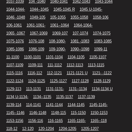
1037-1039
104 -1040
1040-1041
1042-1043
1043-1044
1044-1044-
1044--1045
1045-1045 R
1045 U-1045-
1046 -1048
1049-105
105-1055
1055-1058
1058-106
106-1061
1061-1061-
1061--1064
1064-1064-
1065 -1067
1067-1069
1069-107
107-1074
1074-1075
1075-1076
1076-108
108-1080-
1081 -1083
1083-1085
1085-1086
1086-109
109-1090-
1090--1098
1099-11
11-1100
1100-1101
1101-1104
1104-1105
1105-1107
1107-1109
1109-111
111-1112
1112-1113
1113-1115
1115-1116
1116-112
112-1121
1121-1121 U
1121- -1122
1122-1124
1124-1125
1125-1127
1127-1128
1128-1129
1129-113
113-1131
1131-1131-
1131--1134
1134-1134 U
1134 U-1134-
1134--1135
1135-1137
1137-1139
1139-114
114-1141
1141-1144
1144-1145
1145-1145-
1145--1146
1146-1148
1148-115
115-1150
1150-1153
1153-1156
1156-116
116-1165
1165-1165-
1165--118
118-12
12-120
120-1204
1204-1205
1205-1207