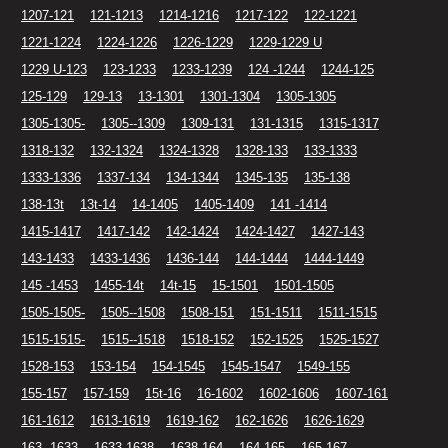
1207-121
121-1213
1214-1216
1217-122
122-1221
1221-1224
1224-1226
1226-1229
1229-1229 U
1229 U-123
123-1233
1233-1239
124 -1244
1244-125
125-129
129-13
13-1301
1301-1304
1305-1305
1305-1305-
1305--1309
1309-131
131-1315
1315-1317
1318-132
132-1324
1324-1328
1328-133
133-1333
1333-1336
1337-134
134-1344
1345-135
135-138
138-13t
13t-14
14-1405
1405-1409
141 -1414
1415-1417
1417-142
142-1424
1424-1427
1427-143
143-1433
1433-1436
1436-144
144-1444
1444-1449
145 -1453
1455-14t
14t-15
15-1501
1501-1505
1505-1505-
1505--1508
1508-151
151-1511
1511-1515
1515-1515-
1515--1518
1518-152
152-1525
1525-1527
1528-153
153-154
154-1545
1545-1547
1549-155
155-157
157-159
15t-16
16-1602
1602-1606
1607-161
161-1612
1613-1619
1619-162
162-1626
1626-1629
163 -1633
1633-1638
1638-164
164-165
165-167