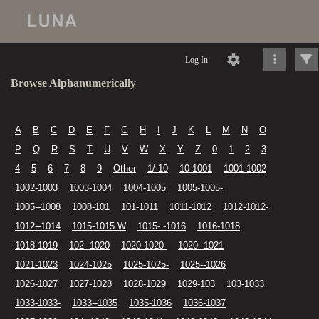
Log In
Browse Alphanumerically
A
B
C
D
E
F
G
H
I
J
K
L
M
N
O
P
Q
R
S
T
U
V
W
X
Y
Z
0
1
2
3
4
5
6
7
8
9
Other
1/-10
10-1001
1001-1002
1002-1003
1003-1004
1004-1005
1005-1005-
1005--1008
1008-101
101-1011
1011-1012
1012-1012-
1012--1014
1015-1015 W
1015- -1016
1016-1018
1018-1019
102 -1020
1020-1020-
1020--1021
1021-1023
1024-1025
1025-1025-
1025--1026
1026-1027
1027-1028
1028-1029
1029-103
103-1033
1033-1033-
1033--1035
1035-1036
1036-1037