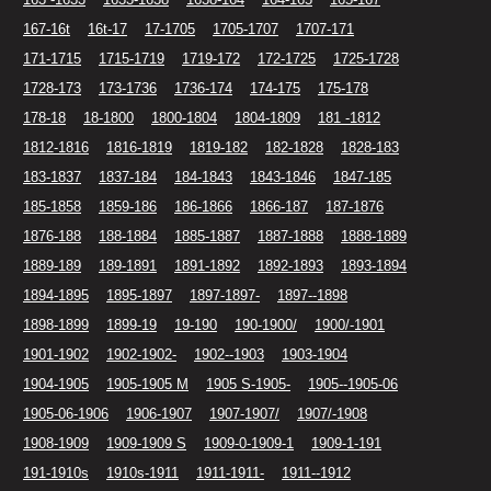
167-16t
16t-17
17-1705
1705-1707
1707-171
171-1715
1715-1719
1719-172
172-1725
1725-1728
1728-173
173-1736
1736-174
174-175
175-178
178-18
18-1800
1800-1804
1804-1809
181 -1812
1812-1816
1816-1819
1819-182
182-1828
1828-183
183-1837
1837-184
184-1843
1843-1846
1847-185
185-1858
1859-186
186-1866
1866-187
187-1876
1876-188
188-1884
1885-1887
1887-1888
1888-1889
1889-189
189-1891
1891-1892
1892-1893
1893-1894
1894-1895
1895-1897
1897-1897-
1897--1898
1898-1899
1899-19
19-190
190-1900/
1900/-1901
1901-1902
1902-1902-
1902--1903
1903-1904
1904-1905
1905-1905 M
1905 S-1905-
1905--1905-06
1905-06-1906
1906-1907
1907-1907/
1907/-1908
1908-1909
1909-1909 S
1909-0-1909-1
1909-1-191
191-1910s
1910s-1911
1911-1911-
1911--1912