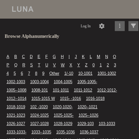
Log In
Browse Alphanumerically
A
B
C
D
E
F
G
H
I
J
K
L
M
N
O
P
Q
R
S
T
U
V
W
X
Y
Z
0
1
2
3
4
5
6
7
8
9
Other
1/-10
10-1001
1001-1002
1002-1003
1003-1004
1004-1005
1005-1005-
1005--1008
1008-101
101-1011
1011-1012
1012-1012-
1012--1014
1015-1015 W
1015- -1016
1016-1018
1018-1019
102 -1020
1020-1020-
1020--1021
1021-1023
1024-1025
1025-1025-
1025--1026
1026-1027
1027-1028
1028-1029
1029-103
103-1033
1033-1033-
1033--1035
1035-1036
1036-1037