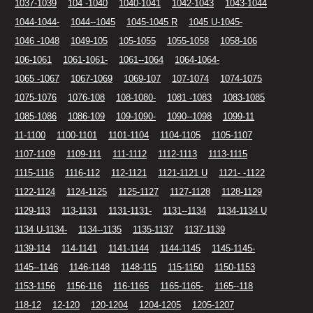
1037-1039
104 -1040
1040-1041
1042-1043
1043-1044
1044-1044-
1044--1045
1045-1045 R
1045 U-1045-
1046 -1048
1049-105
105-1055
1055-1058
1058-106
106-1061
1061-1061-
1061--1064
1064-1064-
1065 -1067
1067-1069
1069-107
107-1074
1074-1075
1075-1076
1076-108
108-1080-
1081 -1083
1083-1085
1085-1086
1086-109
109-1090-
1090--1098
1099-11
11-1100
1100-1101
1101-1104
1104-1105
1105-1107
1107-1109
1109-111
111-1112
1112-1113
1113-1115
1115-1116
1116-112
112-1121
1121-1121 U
1121- -1122
1122-1124
1124-1125
1125-1127
1127-1128
1128-1129
1129-113
113-1131
1131-1131-
1131--1134
1134-1134 U
1134 U-1134-
1134--1135
1135-1137
1137-1139
1139-114
114-1141
1141-1144
1144-1145
1145-1145-
1145--1146
1146-1148
1148-115
115-1150
1150-1153
1153-1156
1156-116
116-1165
1165-1165-
1165--118
118-12
12-120
120-1204
1204-1205
1205-1207