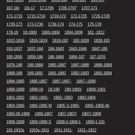
167-16t
16t-17
17-1705
1705-1707
1707-171
171-1715
1715-1719
1719-172
172-1725
1725-1728
1728-173
173-1736
1736-174
174-175
175-178
178-18
18-1800
1800-1804
1804-1809
181 -1812
1812-1816
1816-1819
1819-182
182-1828
1828-183
183-1837
1837-184
184-1843
1843-1846
1847-185
185-1858
1859-186
186-1866
1866-187
187-1876
1876-188
188-1884
1885-1887
1887-1888
1888-1889
1889-189
189-1891
1891-1892
1892-1893
1893-1894
1894-1895
1895-1897
1897-1897-
1897--1898
1898-1899
1899-19
19-190
190-1900/
1900/-1901
1901-1902
1902-1902-
1902--1903
1903-1904
1904-1905
1905-1905 M
1905 S-1905-
1905--1905-06
1905-06-1906
1906-1907
1907-1907/
1907/-1908
1908-1909
1909-1909 S
1909-0-1909-1
1909-1-191
191-1910s
1910s-1911
1911-1911-
1911--1912