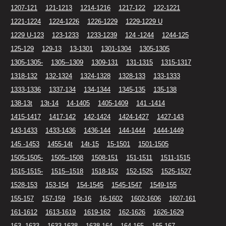
1207-121
121-1213
1214-1216
1217-122
122-1221
1221-1224
1224-1226
1226-1229
1229-1229 U
1229 U-123
123-1233
1233-1239
124 -1244
1244-125
125-129
129-13
13-1301
1301-1304
1305-1305
1305-1305-
1305--1309
1309-131
131-1315
1315-1317
1318-132
132-1324
1324-1328
1328-133
133-1333
1333-1336
1337-134
134-1344
1345-135
135-138
138-13t
13t-14
14-1405
1405-1409
141 -1414
1415-1417
1417-142
142-1424
1424-1427
1427-143
143-1433
1433-1436
1436-144
144-1444
1444-1449
145 -1453
1455-14t
14t-15
15-1501
1501-1505
1505-1505-
1505--1508
1508-151
151-1511
1511-1515
1515-1515-
1515--1518
1518-152
152-1525
1525-1527
1528-153
153-154
154-1545
1545-1547
1549-155
155-157
157-159
15t-16
16-1602
1602-1606
1607-161
161-1612
1613-1619
1619-162
162-1626
1626-1629
163 -1633
1633-1638
1638-164
164-165
165-167