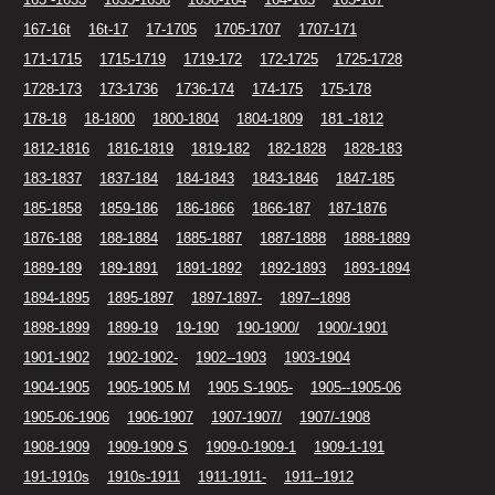
167-16t
16t-17
17-1705
1705-1707
1707-171
171-1715
1715-1719
1719-172
172-1725
1725-1728
1728-173
173-1736
1736-174
174-175
175-178
178-18
18-1800
1800-1804
1804-1809
181 -1812
1812-1816
1816-1819
1819-182
182-1828
1828-183
183-1837
1837-184
184-1843
1843-1846
1847-185
185-1858
1859-186
186-1866
1866-187
187-1876
1876-188
188-1884
1885-1887
1887-1888
1888-1889
1889-189
189-1891
1891-1892
1892-1893
1893-1894
1894-1895
1895-1897
1897-1897-
1897--1898
1898-1899
1899-19
19-190
190-1900/
1900/-1901
1901-1902
1902-1902-
1902--1903
1903-1904
1904-1905
1905-1905 M
1905 S-1905-
1905--1905-06
1905-06-1906
1906-1907
1907-1907/
1907/-1908
1908-1909
1909-1909 S
1909-0-1909-1
1909-1-191
191-1910s
1910s-1911
1911-1911-
1911--1912