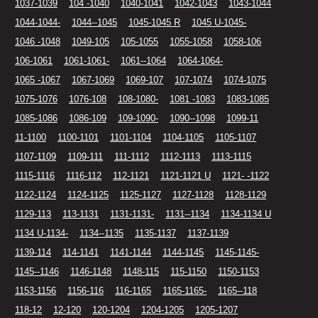
1037-1039
104 -1040
1040-1041
1042-1043
1043-1044
1044-1044-
1044--1045
1045-1045 R
1045 U-1045-
1046 -1048
1049-105
105-1055
1055-1058
1058-106
106-1061
1061-1061-
1061--1064
1064-1064-
1065 -1067
1067-1069
1069-107
107-1074
1074-1075
1075-1076
1076-108
108-1080-
1081 -1083
1083-1085
1085-1086
1086-109
109-1090-
1090--1098
1099-11
11-1100
1100-1101
1101-1104
1104-1105
1105-1107
1107-1109
1109-111
111-1112
1112-1113
1113-1115
1115-1116
1116-112
112-1121
1121-1121 U
1121- -1122
1122-1124
1124-1125
1125-1127
1127-1128
1128-1129
1129-113
113-1131
1131-1131-
1131--1134
1134-1134 U
1134 U-1134-
1134--1135
1135-1137
1137-1139
1139-114
114-1141
1141-1144
1144-1145
1145-1145-
1145--1146
1146-1148
1148-115
115-1150
1150-1153
1153-1156
1156-116
116-1165
1165-1165-
1165--118
118-12
12-120
120-1204
1204-1205
1205-1207