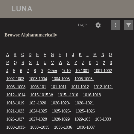
Log In
Browse Alphanumerically
A
B
C
D
E
F
G
H
I
J
K
L
M
N
O
P
Q
R
S
T
U
V
W
X
Y
Z
0
1
2
3
4
5
6
7
8
9
Other
1/-10
10-1001
1001-1002
1002-1003
1003-1004
1004-1005
1005-1005-
1005--1008
1008-101
101-1011
1011-1012
1012-1012-
1012--1014
1015-1015 W
1015- -1016
1016-1018
1018-1019
102 -1020
1020-1020-
1020--1021
1021-1023
1024-1025
1025-1025-
1025--1026
1026-1027
1027-1028
1028-1029
1029-103
103-1033
1033-1033-
1033--1035
1035-1036
1036-1037