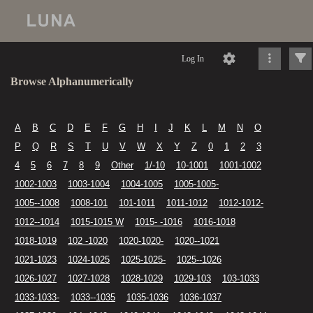
Log In
Browse Alphanumerically
A
B
C
D
E
F
G
H
I
J
K
L
M
N
O
P
Q
R
S
T
U
V
W
X
Y
Z
0
1
2
3
4
5
6
7
8
9
Other
1/-10
10-1001
1001-1002
1002-1003
1003-1004
1004-1005
1005-1005-
1005--1008
1008-101
101-1011
1011-1012
1012-1012-
1012--1014
1015-1015 W
1015- -1016
1016-1018
1018-1019
102 -1020
1020-1020-
1020--1021
1021-1023
1024-1025
1025-1025-
1025--1026
1026-1027
1027-1028
1028-1029
1029-103
103-1033
1033-1033-
1033--1035
1035-1036
1036-1037