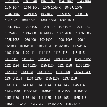
1037-1039
104 -1040
1040-1041
1042-1043
1043-1044
1044-1044-
1044--1045
1045-1045 R
1045 U-1045-
1046 -1048
1049-105
105-1055
1055-1058
1058-106
106-1061
1061-1061-
1061--1064
1064-1064-
1065 -1067
1067-1069
1069-107
107-1074
1074-1075
1075-1076
1076-108
108-1080-
1081 -1083
1083-1085
1085-1086
1086-109
109-1090-
1090--1098
1099-11
11-1100
1100-1101
1101-1104
1104-1105
1105-1107
1107-1109
1109-111
111-1112
1112-1113
1113-1115
1115-1116
1116-112
112-1121
1121-1121 U
1121- -1122
1122-1124
1124-1125
1125-1127
1127-1128
1128-1129
1129-113
113-1131
1131-1131-
1131--1134
1134-1134 U
1134 U-1134-
1134--1135
1135-1137
1137-1139
1139-114
114-1141
1141-1144
1144-1145
1145-1145-
1145--1146
1146-1148
1148-115
115-1150
1150-1153
1153-1156
1156-116
116-1165
1165-1165-
1165--118
118-12
12-120
120-1204
1204-1205
1205-1207