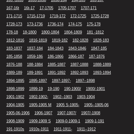
167-16t
16t-17
17-1705
1705-1707
1707-171
171-1715
1715-1719
1719-172
172-1725
1725-1728
1728-173
173-1736
1736-174
174-175
175-178
178-18
18-1800
1800-1804
1804-1809
181 -1812
1812-1816
1816-1819
1819-182
182-1828
1828-183
183-1837
1837-184
184-1843
1843-1846
1847-185
185-1858
1859-186
186-1866
1866-187
187-1876
1876-188
188-1884
1885-1887
1887-1888
1888-1889
1889-189
189-1891
1891-1892
1892-1893
1893-1894
1894-1895
1895-1897
1897-1897-
1897--1898
1898-1899
1899-19
19-190
190-1900/
1900/-1901
1901-1902
1902-1902-
1902--1903
1903-1904
1904-1905
1905-1905 M
1905 S-1905-
1905--1905-06
1905-06-1906
1906-1907
1907-1907/
1907/-1908
1908-1909
1909-1909 S
1909-0-1909-1
1909-1-191
191-1910s
1910s-1911
1911-1911-
1911--1912