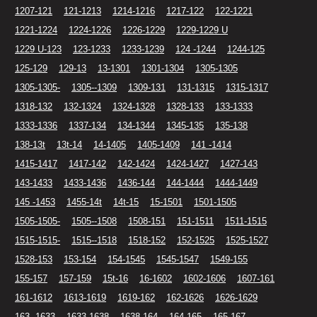
1207-121
121-1213
1214-1216
1217-122
122-1221
1221-1224
1224-1226
1226-1229
1229-1229 U
1229 U-123
123-1233
1233-1239
124 -1244
1244-125
125-129
129-13
13-1301
1301-1304
1305-1305
1305-1305-
1305--1309
1309-131
131-1315
1315-1317
1318-132
132-1324
1324-1328
1328-133
133-1333
1333-1336
1337-134
134-1344
1345-135
135-138
138-13t
13t-14
14-1405
1405-1409
141 -1414
1415-1417
1417-142
142-1424
1424-1427
1427-143
143-1433
1433-1436
1436-144
144-1444
1444-1449
145 -1453
1455-14t
14t-15
15-1501
1501-1505
1505-1505-
1505--1508
1508-151
151-1511
1511-1515
1515-1515-
1515--1518
1518-152
152-1525
1525-1527
1528-153
153-154
154-1545
1545-1547
1549-155
155-157
157-159
15t-16
16-1602
1602-1606
1607-161
161-1612
1613-1619
1619-162
162-1626
1626-1629
163 -1633
1633-1638
1638-164
164-165
165-167