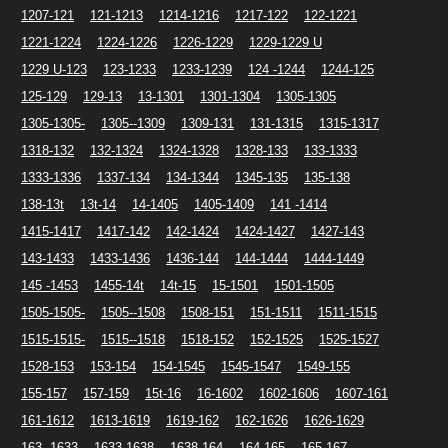
1207-121
121-1213
1214-1216
1217-122
122-1221
1221-1224
1224-1226
1226-1229
1229-1229 U
1229 U-123
123-1233
1233-1239
124 -1244
1244-125
125-129
129-13
13-1301
1301-1304
1305-1305
1305-1305-
1305--1309
1309-131
131-1315
1315-1317
1318-132
132-1324
1324-1328
1328-133
133-1333
1333-1336
1337-134
134-1344
1345-135
135-138
138-13t
13t-14
14-1405
1405-1409
141 -1414
1415-1417
1417-142
142-1424
1424-1427
1427-143
143-1433
1433-1436
1436-144
144-1444
1444-1449
145 -1453
1455-14t
14t-15
15-1501
1501-1505
1505-1505-
1505--1508
1508-151
151-1511
1511-1515
1515-1515-
1515--1518
1518-152
152-1525
1525-1527
1528-153
153-154
154-1545
1545-1547
1549-155
155-157
157-159
15t-16
16-1602
1602-1606
1607-161
161-1612
1613-1619
1619-162
162-1626
1626-1629
163 -1633
1633-1638
1638-164
164-165
165-167