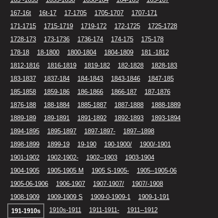
167-16t
16t-17
17-1705
1705-1707
1707-171
171-1715
1715-1719
1719-172
172-1725
1725-1728
1728-173
173-1736
1736-174
174-175
175-178
178-18
18-1800
1800-1804
1804-1809
181 -1812
1812-1816
1816-1819
1819-182
182-1828
1828-183
183-1837
1837-184
184-1843
1843-1846
1847-185
185-1858
1859-186
186-1866
1866-187
187-1876
1876-188
188-1884
1885-1887
1887-1888
1888-1889
1889-189
189-1891
1891-1892
1892-1893
1893-1894
1894-1895
1895-1897
1897-1897-
1897--1898
1898-1899
1899-19
19-190
190-1900/
1900/-1901
1901-1902
1902-1902-
1902--1903
1903-1904
1904-1905
1905-1905 M
1905 S-1905-
1905--1905-06
1905-06-1906
1906-1907
1907-1907/
1907/-1908
1908-1909
1909-1909 S
1909-0-1909-1
1909-1-191
1910s-1911
1911-1911-
1911--1912
191-1910s