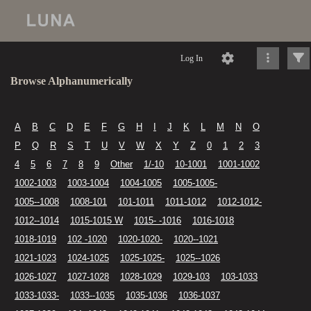
Log In
Browse Alphanumerically
A
B
C
D
E
F
G
H
I
J
K
L
M
N
O
P
Q
R
S
T
U
V
W
X
Y
Z
0
1
2
3
4
5
6
7
8
9
Other
1/-10
10-1001
1001-1002
1002-1003
1003-1004
1004-1005
1005-1005-
1005--1008
1008-101
101-1011
1011-1012
1012-1012-
1012--1014
1015-1015 W
1015- -1016
1016-1018
1018-1019
102 -1020
1020-1020-
1020--1021
1021-1023
1024-1025
1025-1025-
1025--1026
1026-1027
1027-1028
1028-1029
1029-103
103-1033
1033-1033-
1033--1035
1035-1036
1036-1037