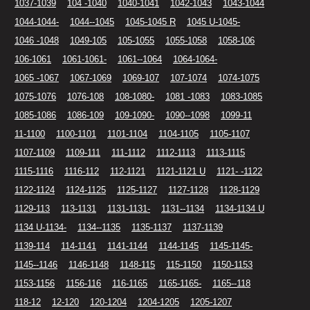
1037-1039
104 -1040
1040-1041
1042-1043
1043-1044
1044-1044-
1044--1045
1045-1045 R
1045 U-1045-
1046 -1048
1049-105
105-1055
1055-1058
1058-106
106-1061
1061-1061-
1061--1064
1064-1064-
1065 -1067
1067-1069
1069-107
107-1074
1074-1075
1075-1076
1076-108
108-1080-
1081 -1083
1083-1085
1085-1086
1086-109
109-1090-
1090--1098
1099-11
11-1100
1100-1101
1101-1104
1104-1105
1105-1107
1107-1109
1109-111
111-1112
1112-1113
1113-1115
1115-1116
1116-112
112-1121
1121-1121 U
1121- -1122
1122-1124
1124-1125
1125-1127
1127-1128
1128-1129
1129-113
113-1131
1131-1131-
1131--1134
1134-1134 U
1134 U-1134-
1134--1135
1135-1137
1137-1139
1139-114
114-1141
1141-1144
1144-1145
1145-1145-
1145--1146
1146-1148
1148-115
115-1150
1150-1153
1153-1156
1156-116
116-1165
1165-1165-
1165--118
118-12
12-120
120-1204
1204-1205
1205-1207