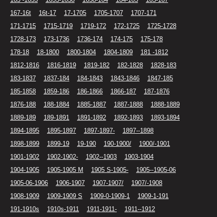
167-16t
16t-17
17-1705
1705-1707
1707-171
171-1715
1715-1719
1719-172
172-1725
1725-1728
1728-173
173-1736
1736-174
174-175
175-178
178-18
18-1800
1800-1804
1804-1809
181 -1812
1812-1816
1816-1819
1819-182
182-1828
1828-183
183-1837
1837-184
184-1843
1843-1846
1847-185
185-1858
1859-186
186-1866
1866-187
187-1876
1876-188
188-1884
1885-1887
1887-1888
1888-1889
1889-189
189-1891
1891-1892
1892-1893
1893-1894
1894-1895
1895-1897
1897-1897-
1897--1898
1898-1899
1899-19
19-190
190-1900/
1900/-1901
1901-1902
1902-1902-
1902--1903
1903-1904
1904-1905
1905-1905 M
1905 S-1905-
1905--1905-06
1905-06-1906
1906-1907
1907-1907/
1907/-1908
1908-1909
1909-1909 S
1909-0-1909-1
1909-1-191
191-1910s
1910s-1911
1911-1911-
1911--1912