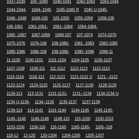
1037-1039
104 -1040
1040-1041
1042-1043
1043-1044
1044-1044-
1044--1045
1045-1045 R
1045 U-1045-
1046 -1048
1049-105
105-1055
1055-1058
1058-106
106-1061
1061-1061-
1061--1064
1064-1064-
1065 -1067
1067-1069
1069-107
107-1074
1074-1075
1075-1076
1076-108
108-1080-
1081 -1083
1083-1085
1085-1086
1086-109
109-1090-
1090--1098
1099-11
11-1100
1100-1101
1101-1104
1104-1105
1105-1107
1107-1109
1109-111
111-1112
1112-1113
1113-1115
1115-1116
1116-112
112-1121
1121-1121 U
1121- -1122
1122-1124
1124-1125
1125-1127
1127-1128
1128-1129
1129-113
113-1131
1131-1131-
1131--1134
1134-1134 U
1134 U-1134-
1134--1135
1135-1137
1137-1139
1139-114
114-1141
1141-1144
1144-1145
1145-1145-
1145--1146
1146-1148
1148-115
115-1150
1150-1153
1153-1156
1156-116
116-1165
1165-1165-
1165--118
118-12
12-120
120-1204
1204-1205
1205-1207