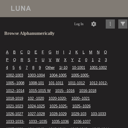
Log In
Browse Alphanumerically
A
B
C
D
E
F
G
H
I
J
K
L
M
N
O
P
Q
R
S
T
U
V
W
X
Y
Z
0
1
2
3
4
5
6
7
8
9
Other
1/-10
10-1001
1001-1002
1002-1003
1003-1004
1004-1005
1005-1005-
1005--1008
1008-101
101-1011
1011-1012
1012-1012-
1012--1014
1015-1015 W
1015- -1016
1016-1018
1018-1019
102 -1020
1020-1020-
1020--1021
1021-1023
1024-1025
1025-1025-
1025--1026
1026-1027
1027-1028
1028-1029
1029-103
103-1033
1033-1033-
1033--1035
1035-1036
1036-1037