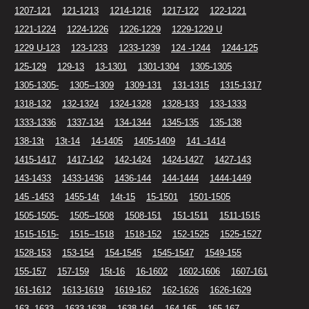
1207-121
121-1213
1214-1216
1217-122
122-1221
1221-1224
1224-1226
1226-1229
1229-1229 U
1229 U-123
123-1233
1233-1239
124 -1244
1244-125
125-129
129-13
13-1301
1301-1304
1305-1305
1305-1305-
1305--1309
1309-131
131-1315
1315-1317
1318-132
132-1324
1324-1328
1328-133
133-1333
1333-1336
1337-134
134-1344
1345-135
135-138
138-13t
13t-14
14-1405
1405-1409
141 -1414
1415-1417
1417-142
142-1424
1424-1427
1427-143
143-1433
1433-1436
1436-144
144-1444
1444-1449
145 -1453
1455-14t
14t-15
15-1501
1501-1505
1505-1505-
1505--1508
1508-151
151-1511
1511-1515
1515-1515-
1515--1518
1518-152
152-1525
1525-1527
1528-153
153-154
154-1545
1545-1547
1549-155
155-157
157-159
15t-16
16-1602
1602-1606
1607-161
161-1612
1613-1619
1619-162
162-1626
1626-1629
163 -1633
1633-1638
1638-164
164-165
165-167