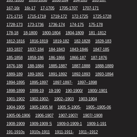
167-16t
16t-17
17-1705
1705-1707
1707-171
171-1715
1715-1719
1719-172
172-1725
1725-1728
1728-173
173-1736
1736-174
174-175
175-178
178-18
18-1800
1800-1804
1804-1809
181 -1812
1812-1816
1816-1819
1819-182
182-1828
1828-183
183-1837
1837-184
184-1843
1843-1846
1847-185
185-1858
1859-186
186-1866
1866-187
187-1876
1876-188
188-1884
1885-1887
1887-1888
1888-1889
1889-189
189-1891
1891-1892
1892-1893
1893-1894
1894-1895
1895-1897
1897-1897-
1897--1898
1898-1899
1899-19
19-190
190-1900/
1900/-1901
1901-1902
1902-1902-
1902--1903
1903-1904
1904-1905
1905-1905 M
1905 S-1905-
1905--1905-06
1905-06-1906
1906-1907
1907-1907/
1907/-1908
1908-1909
1909-1909 S
1909-0-1909-1
1909-1-191
191-1910s
1910s-1911
1911-1911-
1911--1912