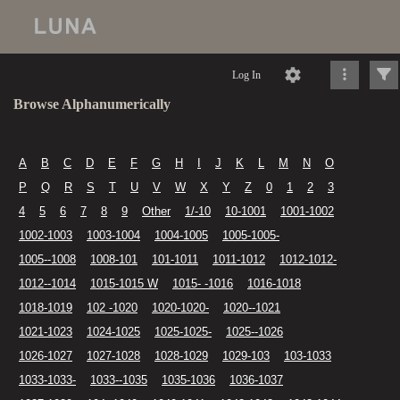
Log In
Browse Alphanumerically
A
B
C
D
E
F
G
H
I
J
K
L
M
N
O
P
Q
R
S
T
U
V
W
X
Y
Z
0
1
2
3
4
5
6
7
8
9
Other
1/-10
10-1001
1001-1002
1002-1003
1003-1004
1004-1005
1005-1005-
1005--1008
1008-101
101-1011
1011-1012
1012-1012-
1012--1014
1015-1015 W
1015- -1016
1016-1018
1018-1019
102 -1020
1020-1020-
1020--1021
1021-1023
1024-1025
1025-1025-
1025--1026
1026-1027
1027-1028
1028-1029
1029-103
103-1033
1033-1033-
1033--1035
1035-1036
1036-1037