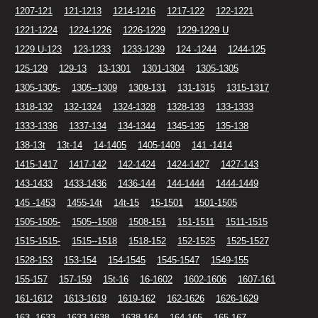
1207-121
121-1213
1214-1216
1217-122
122-1221
1221-1224
1224-1226
1226-1229
1229-1229 U
1229 U-123
123-1233
1233-1239
124 -1244
1244-125
125-129
129-13
13-1301
1301-1304
1305-1305
1305-1305-
1305--1309
1309-131
131-1315
1315-1317
1318-132
132-1324
1324-1328
1328-133
133-1333
1333-1336
1337-134
134-1344
1345-135
135-138
138-13t
13t-14
14-1405
1405-1409
141 -1414
1415-1417
1417-142
142-1424
1424-1427
1427-143
143-1433
1433-1436
1436-144
144-1444
1444-1449
145 -1453
1455-14t
14t-15
15-1501
1501-1505
1505-1505-
1505--1508
1508-151
151-1511
1511-1515
1515-1515-
1515--1518
1518-152
152-1525
1525-1527
1528-153
153-154
154-1545
1545-1547
1549-155
155-157
157-159
15t-16
16-1602
1602-1606
1607-161
161-1612
1613-1619
1619-162
162-1626
1626-1629
163 -1633
1633-1638
1638-164
164-165
165-167