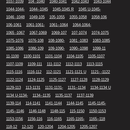
1037-1039
104 -1040
1040-1041
1042-1043
1043-1044
1044-1044-
1044--1045
1045-1045 R
1045 U-1045-
1046 -1048
1049-105
105-1055
1055-1058
1058-106
106-1061
1061-1061-
1061--1064
1064-1064-
1065 -1067
1067-1069
1069-107
107-1074
1074-1075
1075-1076
1076-108
108-1080-
1081 -1083
1083-1085
1085-1086
1086-109
109-1090-
1090--1098
1099-11
11-1100
1100-1101
1101-1104
1104-1105
1105-1107
1107-1109
1109-111
111-1112
1112-1113
1113-1115
1115-1116
1116-112
112-1121
1121-1121 U
1121- -1122
1122-1124
1124-1125
1125-1127
1127-1128
1128-1129
1129-113
113-1131
1131-1131-
1131--1134
1134-1134 U
1134 U-1134-
1134--1135
1135-1137
1137-1139
1139-114
114-1141
1141-1144
1144-1145
1145-1145-
1145--1146
1146-1148
1148-115
115-1150
1150-1153
1153-1156
1156-116
116-1165
1165-1165-
1165--118
118-12
12-120
120-1204
1204-1205
1205-1207