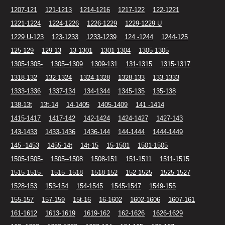
1207-121
121-1213
1214-1216
1217-122
122-1221
1221-1224
1224-1226
1226-1229
1229-1229 U
1229 U-123
123-1233
1233-1239
124 -1244
1244-125
125-129
129-13
13-1301
1301-1304
1305-1305
1305-1305-
1305--1309
1309-131
131-1315
1315-1317
1318-132
132-1324
1324-1328
1328-133
133-1333
1333-1336
1337-134
134-1344
1345-135
135-138
138-13t
13t-14
14-1405
1405-1409
141 -1414
1415-1417
1417-142
142-1424
1424-1427
1427-143
143-1433
1433-1436
1436-144
144-1444
1444-1449
145 -1453
1455-14t
14t-15
15-1501
1501-1505
1505-1505-
1505--1508
1508-151
151-1511
1511-1515
1515-1515-
1515--1518
1518-152
152-1525
1525-1527
1528-153
153-154
154-1545
1545-1547
1549-155
155-157
157-159
15t-16
16-1602
1602-1606
1607-161
161-1612
1613-1619
1619-162
162-1626
1626-1629