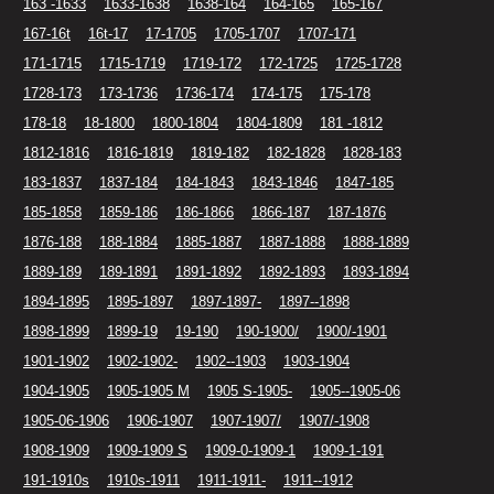
163 -1633
1633-1638
1638-164
164-165
165-167
167-16t
16t-17
17-1705
1705-1707
1707-171
171-1715
1715-1719
1719-172
172-1725
1725-1728
1728-173
173-1736
1736-174
174-175
175-178
178-18
18-1800
1800-1804
1804-1809
181 -1812
1812-1816
1816-1819
1819-182
182-1828
1828-183
183-1837
1837-184
184-1843
1843-1846
1847-185
185-1858
1859-186
186-1866
1866-187
187-1876
1876-188
188-1884
1885-1887
1887-1888
1888-1889
1889-189
189-1891
1891-1892
1892-1893
1893-1894
1894-1895
1895-1897
1897-1897-
1897--1898
1898-1899
1899-19
19-190
190-1900/
1900/-1901
1901-1902
1902-1902-
1902--1903
1903-1904
1904-1905
1905-1905 M
1905 S-1905-
1905--1905-06
1905-06-1906
1906-1907
1907-1907/
1907/-1908
1908-1909
1909-1909 S
1909-0-1909-1
1909-1-191
191-1910s
1910s-1911
1911-1911-
1911--1912