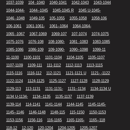
1037-1039
104 -1040
1040-1041
1042-1043
1043-1044
1044-1044-
1044--1045
1045-1045 R
1045 U-1045-
1046 -1048
1049-105
105-1055
1055-1058
1058-106
106-1061
1061-1061-
1061--1064
1064-1064-
1065 -1067
1067-1069
1069-107
107-1074
1074-1075
1075-1076
1076-108
108-1080-
1081 -1083
1083-1085
1085-1086
1086-109
109-1090-
1090--1098
1099-11
11-1100
1100-1101
1101-1104
1104-1105
1105-1107
1107-1109
1109-111
111-1112
1112-1113
1113-1115
1115-1116
1116-112
112-1121
1121-1121 U
1121- -1122
1122-1124
1124-1125
1125-1127
1127-1128
1128-1129
1129-113
113-1131
1131-1131-
1131--1134
1134-1134 U
1134 U-1134-
1134--1135
1135-1137
1137-1139
1139-114
114-1141
1141-1144
1144-1145
1145-1145-
1145--1146
1146-1148
1148-115
115-1150
1150-1153
1153-1156
1156-116
116-1165
1165-1165-
1165--118
118-12
12-120
120-1204
1204-1205
1205-1207