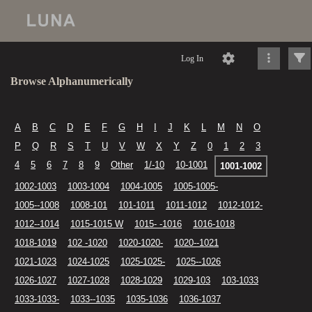
Log In
Browse Alphanumerically
A
B
C
D
E
F
G
H
I
J
K
L
M
N
O
P
Q
R
S
T
U
V
W
X
Y
Z
0
1
2
3
4
5
6
7
8
9
Other
1/-10
10-1001
1001-1002
1002-1003
1003-1004
1004-1005
1005-1005-
1005--1008
1008-101
101-1011
1011-1012
1012-1012-
1012--1014
1015-1015 W
1015- -1016
1016-1018
1018-1019
102 -1020
1020-1020-
1020--1021
1021-1023
1024-1025
1025-1025-
1025--1026
1026-1027
1027-1028
1028-1029
1029-103
103-1033
1033-1033-
1033--1035
1035-1036
1036-1037