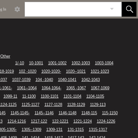
g In
Other
1/-10
10-1001
1001-1002
1002-1003
1003-1004
18-1019
102 -1020
1020-1020-
1020--1021
1021-1023
1037
1037-1039
104 -1040
1040-1041
1042-1043
1-1061-
1061--1064
1064-1064-
1065 -1067
1067-1069
1099-11
11-1100
1100-1101
1101-1104
1104-1105
1124-1125
1125-1127
1127-1128
1128-1129
1129-113
145
1145-1145-
1145--1146
1146-1148
1148-115
115-1150
13
1214-1216
1217-122
122-1221
1221-1224
1224-1226
305-1305-
1305--1309
1309-131
131-1315
1315-1317
1405-1409
141 -1414
1415-1417
1417-142
142-1424