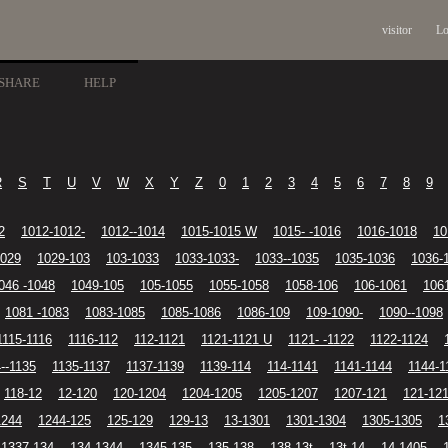
visitor
Lo
SHARE
HELP
R
S
T
U
V
W
X
Y
Z
0
1
2
3
4
5
6
7
8
9
2
1012-1012-
1012--1014
1015-1015 W
1015- -1016
1016-1018
10
1029
1029-103
103-1033
1033-1033-
1033--1035
1035-1036
1036-
046 -1048
1049-105
105-1055
1055-1058
1058-106
106-1061
106
1081 -1083
1083-1085
1085-1086
1086-109
109-1090-
1090--1098
1115-1116
1116-112
112-1121
1121-1121 U
1121- -1122
1122-1124
--1135
1135-1137
1137-1139
1139-114
114-1141
1141-1144
1144-1
118-12
12-120
120-1204
1204-1205
1205-1207
1207-121
121-12
1244
1244-125
125-129
129-13
13-1301
1301-1304
1305-1305
1
1337-134
134-1344
1345-135
135-138
138-13t
13t-14
14-1405