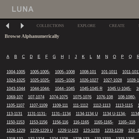
COLLECTIONS
EXPLORE
CREATE
Browse Alphanumerically
A
B
C
D
E
F
G
H
I
J
K
L
M
N
O
P
Q
1004-1005
1005-1005-
1005--1008
1008-101
101-1011
1011-101
1024-1025
1025-1025-
1025--1026
1026-1027
1027-1028
1028-
1043-1044
1044-1044-
1044--1045
1045-1045 R
1045 U-1045-
1
1069-107
107-1074
1074-1075
1075-1076
1076-108
108-1080-
1105-1107
1107-1109
1109-111
111-1112
1112-1113
1113-1115
113-1131
1131-1131-
1131--1134
1134-1134 U
1134 U-1134-
1134
1150-1153
1153-1156
1156-116
116-1165
1165-1165-
1165--118
1226-1229
1229-1229 U
1229 U-123
123-1233
1233-1239
124 -
1318-132
132-1324
1324-1328
1328-133
133-1333
1333-1336