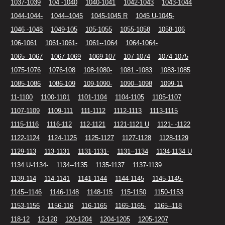
1037-1039
104 -1040
1040-1041
1042-1043
1043-1044
1044-1044-
1044--1045
1045-1045 R
1045 U-1045-
1046 -1048
1049-105
105-1055
1055-1058
1058-106
106-1061
1061-1061-
1061--1064
1064-1064-
1065 -1067
1067-1069
1069-107
107-1074
1074-1075
1075-1076
1076-108
108-1080-
1081 -1083
1083-1085
1085-1086
1086-109
109-1090-
1090--1098
1099-11
11-1100
1100-1101
1101-1104
1104-1105
1105-1107
1107-1109
1109-111
111-1112
1112-1113
1113-1115
1115-1116
1116-112
112-1121
1121-1121 U
1121- -1122
1122-1124
1124-1125
1125-1127
1127-1128
1128-1129
1129-113
113-1131
1131-1131-
1131--1134
1134-1134 U
1134 U-1134-
1134--1135
1135-1137
1137-1139
1139-114
114-1141
1141-1144
1144-1145
1145-1145-
1145--1146
1146-1148
1148-115
115-1150
1150-1153
1153-1156
1156-116
116-1165
1165-1165-
1165--118
118-12
12-120
120-1204
1204-1205
1205-1207