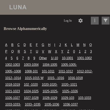
Log In
Browse Alphanumerically
A
B
C
D
E
F
G
H
I
J
K
L
M
N
O
P
Q
R
S
T
U
V
W
X
Y
Z
0
1
2
3
4
5
6
7
8
9
Other
1/-10
10-1001
1001-1002
1002-1003
1003-1004
1004-1005
1005-1005-
1005--1008
1008-101
101-1011
1011-1012
1012-1012-
1012--1014
1015-1015 W
1015- -1016
1016-1018
1018-1019
102 -1020
1020-1020-
1020--1021
1021-1023
1024-1025
1025-1025-
1025--1026
1026-1027
1027-1028
1028-1029
1029-103
103-1033
1033-1033-
1033--1035
1035-1036
1036-1037