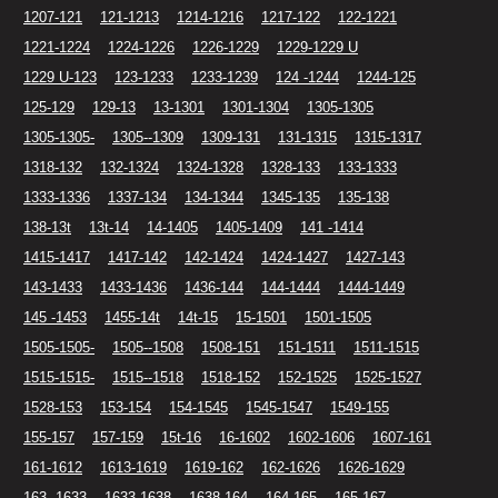
1207-121
121-1213
1214-1216
1217-122
122-1221
1221-1224
1224-1226
1226-1229
1229-1229 U
1229 U-123
123-1233
1233-1239
124 -1244
1244-125
125-129
129-13
13-1301
1301-1304
1305-1305
1305-1305-
1305--1309
1309-131
131-1315
1315-1317
1318-132
132-1324
1324-1328
1328-133
133-1333
1333-1336
1337-134
134-1344
1345-135
135-138
138-13t
13t-14
14-1405
1405-1409
141 -1414
1415-1417
1417-142
142-1424
1424-1427
1427-143
143-1433
1433-1436
1436-144
144-1444
1444-1449
145 -1453
1455-14t
14t-15
15-1501
1501-1505
1505-1505-
1505--1508
1508-151
151-1511
1511-1515
1515-1515-
1515--1518
1518-152
152-1525
1525-1527
1528-153
153-154
154-1545
1545-1547
1549-155
155-157
157-159
15t-16
16-1602
1602-1606
1607-161
161-1612
1613-1619
1619-162
162-1626
1626-1629
163 -1633
1633-1638
1638-164
164-165
165-167