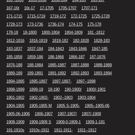
167-16t
16t-17
17-1705
1705-1707
1707-171
171-1715
1715-1719
1719-172
172-1725
1725-1728
1728-173
173-1736
1736-174
174-175
175-178
178-18
18-1800
1800-1804
1804-1809
181 -1812
1812-1816
1816-1819
1819-182
182-1828
1828-183
183-1837
1837-184
184-1843
1843-1846
1847-185
185-1858
1859-186
186-1866
1866-187
187-1876
1876-188
188-1884
1885-1887
1887-1888
1888-1889
1889-189
189-1891
1891-1892
1892-1893
1893-1894
1894-1895
1895-1897
1897-1897-
1897--1898
1898-1899
1899-19
19-190
190-1900/
1900/-1901
1901-1902
1902-1902-
1902--1903
1903-1904
1904-1905
1905-1905 M
1905 S-1905-
1905--1905-06
1905-06-1906
1906-1907
1907-1907/
1907/-1908
1908-1909
1909-1909 S
1909-0-1909-1
1909-1-191
191-1910s
1910s-1911
1911-1911-
1911--1912