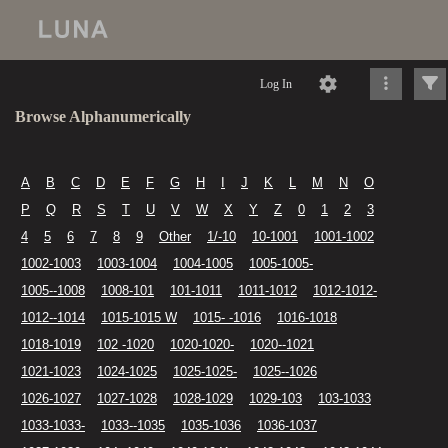
Log In
Browse Alphanumerically
A
B
C
D
E
F
G
H
I
J
K
L
M
N
O
P
Q
R
S
T
U
V
W
X
Y
Z
0
1
2
3
4
5
6
7
8
9
Other
1/-10
10-1001
1001-1002
1002-1003
1003-1004
1004-1005
1005-1005-
1005--1008
1008-101
101-1011
1011-1012
1012-1012-
1012--1014
1015-1015 W
1015- -1016
1016-1018
1018-1019
102 -1020
1020-1020-
1020--1021
1021-1023
1024-1025
1025-1025-
1025--1026
1026-1027
1027-1028
1028-1029
1029-103
103-1033
1033-1033-
1033--1035
1035-1036
1036-1037