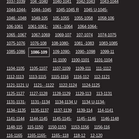
1037-1039
104 -1040
1040-1041
1042-1043
1043-1044
1044-1044-
1044--1045
1045-1045 R
1045 U-1045-
1046 -1048
1049-105
105-1055
1055-1058
1058-106
106-1061
1061-1061-
1061--1064
1064-1064-
1065 -1067
1067-1069
1069-107
107-1074
1074-1075
1075-1076
1076-108
108-1080-
1081 -1083
1083-1085
1085-1086
109-1090-
1090--1098
1099-11
1086-109
11-1100
1100-1101
1101-1104
1104-1105
1105-1107
1107-1109
1109-111
111-1112
1112-1113
1113-1115
1115-1116
1116-112
112-1121
1121-1121 U
1121- -1122
1122-1124
1124-1125
1125-1127
1127-1128
1128-1129
1129-113
113-1131
1131-1131-
1131--1134
1134-1134 U
1134 U-1134-
1134--1135
1135-1137
1137-1139
1139-114
114-1141
1141-1144
1144-1145
1145-1145-
1145--1146
1146-1148
1148-115
115-1150
1150-1153
1153-1156
1156-116
116-1165
1165-1165-
1165--118
118-12
12-120