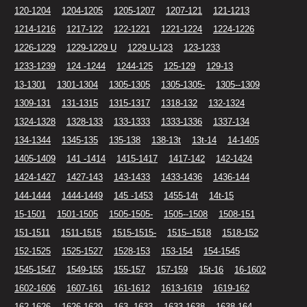
120-1204
1204-1205
1205-1207
1207-121
121-1213
1214-1216
1217-122
122-1221
1221-1224
1224-1226
1226-1229
1229-1229 U
1229 U-123
123-1233
1233-1239
124 -1244
1244-125
125-129
129-13
13-1301
1301-1304
1305-1305
1305-1305-
1305--1309
1309-131
131-1315
1315-1317
1318-132
132-1324
1324-1328
1328-133
133-1333
1333-1336
1337-134
134-1344
1345-135
135-138
138-13t
13t-14
14-1405
1405-1409
141 -1414
1415-1417
1417-142
142-1424
1424-1427
1427-143
143-1433
1433-1436
1436-144
144-1444
1444-1449
145 -1453
1455-14t
14t-15
15-1501
1501-1505
1505-1505-
1505--1508
1508-151
151-1511
1511-1515
1515-1515-
1515--1518
1518-152
152-1525
1525-1527
1528-153
153-154
154-1545
1545-1547
1549-155
155-157
157-159
15t-16
16-1602
1602-1606
1607-161
161-1612
1613-1619
1619-162
162-1626
1626-1629
163 -1633
1633-1638
1638-164