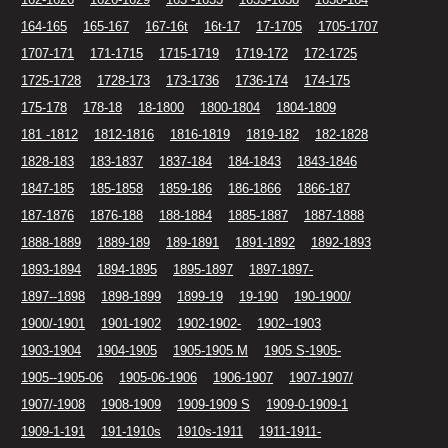
164-165
165-167
167-16t
16t-17
17-1705
1705-1707
1707-171
171-1715
1715-1719
1719-172
172-1725
1725-1728
1728-173
173-1736
1736-174
174-175
175-178
178-18
18-1800
1800-1804
1804-1809
181 -1812
1812-1816
1816-1819
1819-182
182-1828
1828-183
183-1837
1837-184
184-1843
1843-1846
1847-185
185-1858
1859-186
186-1866
1866-187
187-1876
1876-188
188-1884
1885-1887
1887-1888
1888-1889
1889-189
189-1891
1891-1892
1892-1893
1893-1894
1894-1895
1895-1897
1897-1897-
1897--1898
1898-1899
1899-19
19-190
190-1900/
1900/-1901
1901-1902
1902-1902-
1902--1903
1903-1904
1904-1905
1905-1905 M
1905 S-1905-
1905--1905-06
1905-06-1906
1906-1907
1907-1907/
1907/-1908
1908-1909
1909-1909 S
1909-0-1909-1
1909-1-191
191-1910s
1910s-1911
1911-1911-