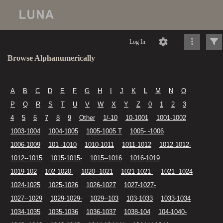
Log In
Browse Alphanumerically
A
B
C
D
E
F
G
H
I
J
K
L
M
N
O
P
Q
R
S
T
U
V
W
X
Y
Z
0
1
2
3
4
5
6
7
8
9
Other
1/-10
10-1001
1001-1002
1003-1004
1004-1005
1005-1005 T
1005- -1006
1006-1009
101 -1010
1010-1011
1011-1012
1012-1012-
1012--1015
1015-1015-
1015--1016
1016-1019
1019-102
102-1020-
1020--1021
1021-1021-
1021--1024
1024-1025
1025-1026
1026-1027
1027-1027-
1027--1029
1029-1029-
1029--103
103-1033
1033-1034
1034-1035
1035-1036
1036-1037
1038-104
104-1040-