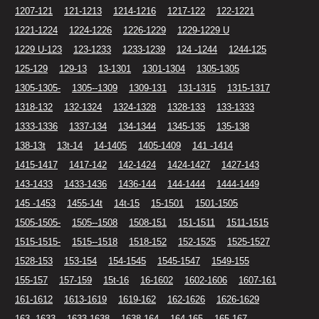
1207-121
121-1213
1214-1216
1217-122
122-1221
1221-1224
1224-1226
1226-1229
1229-1229 U
1229 U-123
123-1233
1233-1239
124 -1244
1244-125
125-129
129-13
13-1301
1301-1304
1305-1305
1305-1305-
1305--1309
1309-131
131-1315
1315-1317
1318-132
132-1324
1324-1328
1328-133
133-1333
1333-1336
1337-134
134-1344
1345-135
135-138
138-13t
13t-14
14-1405
1405-1409
141 -1414
1415-1417
1417-142
142-1424
1424-1427
1427-143
143-1433
1433-1436
1436-144
144-1444
1444-1449
145 -1453
1455-14t
14t-15
15-1501
1501-1505
1505-1505-
1505--1508
1508-151
151-1511
1511-1515
1515-1515-
1515--1518
1518-152
152-1525
1525-1527
1528-153
153-154
154-1545
1545-1547
1549-155
155-157
157-159
15t-16
16-1602
1602-1606
1607-161
161-1612
1613-1619
1619-162
162-1626
1626-1629
163 -1633
1633-1638
1638-164
164-165
165-167