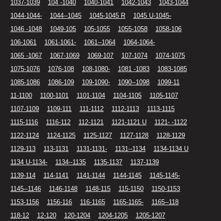
1037-1039
104 -1040
1040-1041
1042-1043
1043-1044
1044-1044-
1044--1045
1045-1045 R
1045 U-1045-
1046 -1048
1049-105
105-1055
1055-1058
1058-106
106-1061
1061-1061-
1061--1064
1064-1064-
1065 -1067
1067-1069
1069-107
107-1074
1074-1075
1075-1076
1076-108
108-1080-
1081 -1083
1083-1085
1085-1086
1086-109
109-1090-
1090--1098
1099-11
11-1100
1100-1101
1101-1104
1104-1105
1105-1107
1107-1109
1109-111
111-1112
1112-1113
1113-1115
1115-1116
1116-112
112-1121
1121-1121 U
1121- -1122
1122-1124
1124-1125
1125-1127
1127-1128
1128-1129
1129-113
113-1131
1131-1131-
1131--1134
1134-1134 U
1134 U-1134-
1134--1135
1135-1137
1137-1139
1139-114
114-1141
1141-1144
1144-1145
1145-1145-
1145--1146
1146-1148
1148-115
115-1150
1150-1153
1153-1156
1156-116
116-1165
1165-1165-
1165--118
118-12
12-120
120-1204
1204-1205
1205-1207