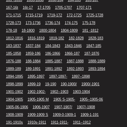
167-16t
16t-17
17-1705
1705-1707
1707-171
171-1715
1715-1719
1719-172
172-1725
1725-1728
1728-173
173-1736
1736-174
174-175
175-178
178-18
18-1800
1800-1804
1804-1809
181 -1812
1812-1816
1816-1819
1819-182
182-1828
1828-183
183-1837
1837-184
184-1843
1843-1846
1847-185
185-1858
1859-186
186-1866
1866-187
187-1876
1876-188
188-1884
1885-1887
1887-1888
1888-1889
1889-189
189-1891
1891-1892
1892-1893
1893-1894
1894-1895
1895-1897
1897-1897-
1897--1898
1898-1899
1899-19
19-190
190-1900/
1900/-1901
1901-1902
1902-1902-
1902--1903
1903-1904
1904-1905
1905-1905 M
1905 S-1905-
1905--1905-06
1905-06-1906
1906-1907
1907-1907/
1907/-1908
1908-1909
1909-1909 S
1909-0-1909-1
1909-1-191
191-1910s
1910s-1911
1911-1911-
1911--1912