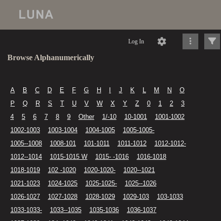
Log In
Browse Alphanumerically
A
B
C
D
E
F
G
H
I
J
K
L
M
N
O
P
Q
R
S
T
U
V
W
X
Y
Z
0
1
2
3
4
5
6
7
8
9
Other
1/-10
10-1001
1001-1002
1002-1003
1003-1004
1004-1005
1005-1005-
1005--1008
1008-101
101-1011
1011-1012
1012-1012-
1012--1014
1015-1015 W
1015- -1016
1016-1018
1018-1019
102 -1020
1020-1020-
1020--1021
1021-1023
1024-1025
1025-1025-
1025--1026
1026-1027
1027-1028
1028-1029
1029-103
103-1033
1033-1033-
1033--1035
1035-1036
1036-1037