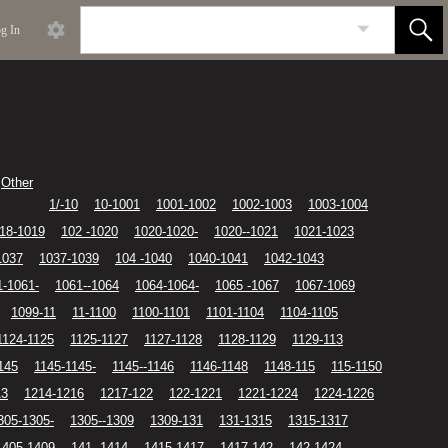
g In
Other
1/-10
10-1001
1001-1002
1002-1003
1003-1004
18-1019
102 -1020
1020-1020-
1020--1021
1021-1023
1037
1037-1039
104 -1040
1040-1041
1042-1043
1-1061-
1061--1064
1064-1064-
1065 -1067
1067-1069
1099-11
11-1100
1100-1101
1101-1104
1104-1105
1124-1125
1125-1127
1127-1128
1128-1129
1129-113
145
1145-1145-
1145--1146
1146-1148
1148-115
115-1150
13
1214-1216
1217-122
122-1221
1221-1224
1224-1226
305-1305-
1305--1309
1309-131
131-1315
1315-1317
1405-1409
141 -1414
1415-1417
1417-142
142-1424