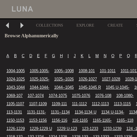
COLLECTIONS
EXPLORE
CREATE
Browse Alphanumerically
A
B
C
D
E
F
G
H
I
J
K
L
M
N
O
P
Q
1004-1005
1005-1005-
1005--1008
1008-101
101-1011
1011-101
1024-1025
1025-1025-
1025--1026
1026-1027
1027-1028
1028-
1043-1044
1044-1044-
1044--1045
1045-1045 R
1045 U-1045-
1
1069-107
107-1074
1074-1075
1075-1076
1076-108
108-1080-
1105-1107
1107-1109
1109-111
111-1112
1112-1113
1113-1115
113-1131
1131-1131-
1131--1134
1134-1134 U
1134 U-1134-
1134
1150-1153
1153-1156
1156-116
116-1165
1165-1165-
1165--118
1226-1229
1229-1229 U
1229 U-123
123-1233
1233-1239
124 -
1318-132
132-1324
1324-1328
1328-133
133-1333
1333-1336