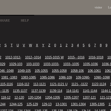
visitor
Lo
SHARE
HELP
R
S
T
U
V
W
X
Y
Z
0
1
2
3
4
5
6
7
8
9
2
1012-1012-
1012--1014
1015-1015 W
1015- -1016
1016-1018
10
1029
1029-103
103-1033
1033-1033-
1033--1035
1035-1036
1036-
046 -1048
1049-105
105-1055
1055-1058
1058-106
106-1061
106
1081 -1083
1083-1085
1085-1086
1086-109
109-1090-
1090--1098
1115-1116
1116-112
112-1121
1121-1121 U
1121- -1122
1122-1124
--1135
1135-1137
1137-1139
1139-114
114-1141
1141-1144
1144-1
118-12
12-120
120-1204
1204-1205
1205-1207
1207-121
121-12
1244
1244-125
125-129
129-13
13-1301
1301-1304
1305-1305
1
1337-134
134-1344
1345-135
135-138
138-13t
13t-14
14-1405