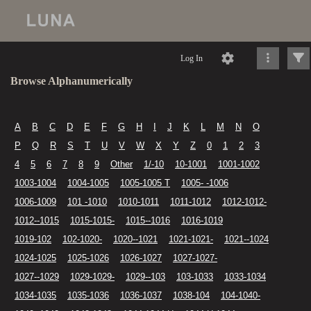
Log In
Browse Alphanumerically
A
B
C
D
E
F
G
H
I
J
K
L
M
N
O
P
Q
R
S
T
U
V
W
X
Y
Z
0
1
2
3
4
5
6
7
8
9
Other
1/-10
10-1001
1001-1002
1003-1004
1004-1005
1005-1005 T
1005- -1006
1006-1009
101 -1010
1010-1011
1011-1012
1012-1012-
1012--1015
1015-1015-
1015--1016
1016-1019
1019-102
102-1020-
1020--1021
1021-1021-
1021--1024
1024-1025
1025-1026
1026-1027
1027-1027-
1027--1029
1029-1029-
1029--103
103-1033
1033-1034
1034-1035
1035-1036
1036-1037
1038-104
104-1040-