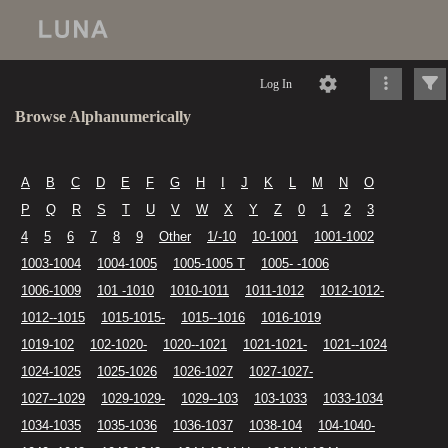
Log In
Browse Alphanumerically
A
B
C
D
E
F
G
H
I
J
K
L
M
N
O
P
Q
R
S
T
U
V
W
X
Y
Z
0
1
2
3
4
5
6
7
8
9
Other
1/-10
10-1001
1001-1002
1003-1004
1004-1005
1005-1005 T
1005- -1006
1006-1009
101 -1010
1010-1011
1011-1012
1012-1012-
1012--1015
1015-1015-
1015--1016
1016-1019
1019-102
102-1020-
1020--1021
1021-1021-
1021--1024
1024-1025
1025-1026
1026-1027
1027-1027-
1027--1029
1029-1029-
1029--103
103-1033
1033-1034
1034-1035
1035-1036
1036-1037
1038-104
104-1040-