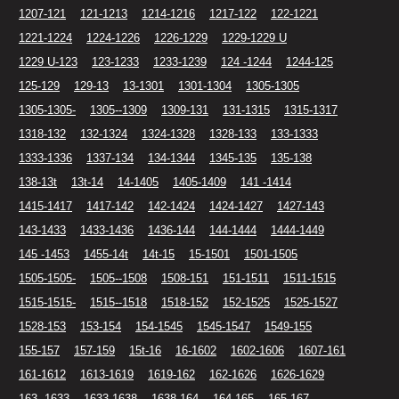
1207-121
121-1213
1214-1216
1217-122
122-1221
1221-1224
1224-1226
1226-1229
1229-1229 U
1229 U-123
123-1233
1233-1239
124 -1244
1244-125
125-129
129-13
13-1301
1301-1304
1305-1305
1305-1305-
1305--1309
1309-131
131-1315
1315-1317
1318-132
132-1324
1324-1328
1328-133
133-1333
1333-1336
1337-134
134-1344
1345-135
135-138
138-13t
13t-14
14-1405
1405-1409
141 -1414
1415-1417
1417-142
142-1424
1424-1427
1427-143
143-1433
1433-1436
1436-144
144-1444
1444-1449
145 -1453
1455-14t
14t-15
15-1501
1501-1505
1505-1505-
1505--1508
1508-151
151-1511
1511-1515
1515-1515-
1515--1518
1518-152
152-1525
1525-1527
1528-153
153-154
154-1545
1545-1547
1549-155
155-157
157-159
15t-16
16-1602
1602-1606
1607-161
161-1612
1613-1619
1619-162
162-1626
1626-1629
163 -1633
1633-1638
1638-164
164-165
165-167