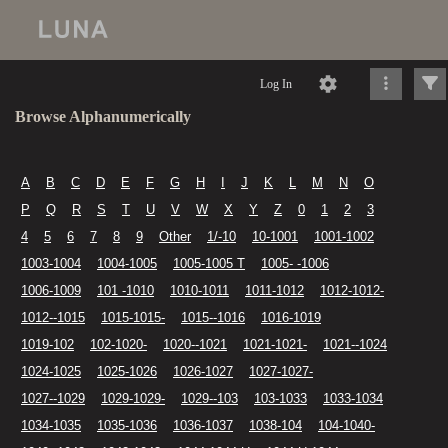
Log In
Browse Alphanumerically
A
B
C
D
E
F
G
H
I
J
K
L
M
N
O
P
Q
R
S
T
U
V
W
X
Y
Z
0
1
2
3
4
5
6
7
8
9
Other
1/-10
10-1001
1001-1002
1003-1004
1004-1005
1005-1005 T
1005- -1006
1006-1009
101 -1010
1010-1011
1011-1012
1012-1012-
1012--1015
1015-1015-
1015--1016
1016-1019
1019-102
102-1020-
1020--1021
1021-1021-
1021--1024
1024-1025
1025-1026
1026-1027
1027-1027-
1027--1029
1029-1029-
1029--103
103-1033
1033-1034
1034-1035
1035-1036
1036-1037
1038-104
104-1040-