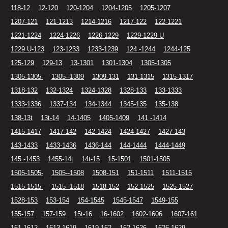
118-12
12-120
120-1204
1204-1205
1205-1207
1207-121
121-1213
1214-1216
1217-122
122-1221
1221-1224
1224-1226
1226-1229
1229-1229 U
1229 U-123
123-1233
1233-1239
124 -1244
1244-125
125-129
129-13
13-1301
1301-1304
1305-1305
1305-1305-
1305--1309
1309-131
131-1315
1315-1317
1318-132
132-1324
1324-1328
1328-133
133-1333
1333-1336
1337-134
134-1344
1345-135
135-138
138-13t
13t-14
14-1405
1405-1409
141 -1414
1415-1417
1417-142
142-1424
1424-1427
1427-143
143-1433
1433-1436
1436-144
144-1444
1444-1449
145 -1453
1455-14t
14t-15
15-1501
1501-1505
1505-1505-
1505--1508
1508-151
151-1511
1511-1515
1515-1515-
1515--1518
1518-152
152-1525
1525-1527
1528-153
153-154
154-1545
1545-1547
1549-155
155-157
157-159
15t-16
16-1602
1602-1606
1607-161
161-1612
1613-1619
1619-162
162-1626
1626-1629