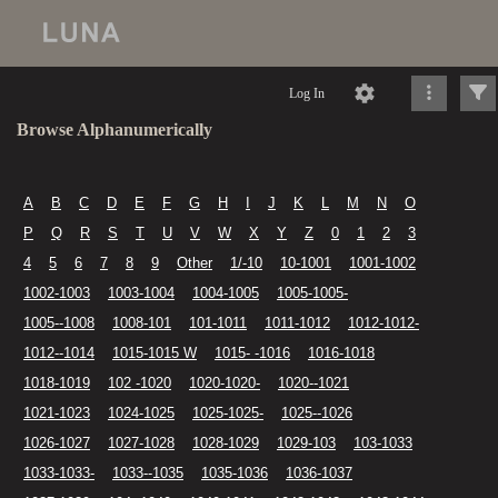
Log In
Browse Alphanumerically
A
B
C
D
E
F
G
H
I
J
K
L
M
N
O
P
Q
R
S
T
U
V
W
X
Y
Z
0
1
2
3
4
5
6
7
8
9
Other
1/-10
10-1001
1001-1002
1002-1003
1003-1004
1004-1005
1005-1005-
1005--1008
1008-101
101-1011
1011-1012
1012-1012-
1012--1014
1015-1015 W
1015- -1016
1016-1018
1018-1019
102 -1020
1020-1020-
1020--1021
1021-1023
1024-1025
1025-1025-
1025--1026
1026-1027
1027-1028
1028-1029
1029-103
103-1033
1033-1033-
1033--1035
1035-1036
1036-1037