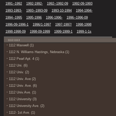
1991--1992
1992-1992-
1992--1992-09
1992-09-1993
1993-1993-
1993--1993-09
1993-10-1994
1994-1994-
1994--1995
1995-1996
1996-1996-
1996--1996-09
1996-09-1996-1
1996/1-1997
1997-1997/
1998-1998
1998-1998-09
1998-09-1999
1999-1999-1
1999-1-1s
1112-1113
1112 Maxwell (1)
1112 N. Williams Hastings, Nebraska (1)
1112 Pearl Apt. 4 (1)
1112 Uni. (6)
1112 Univ. (2)
1112 Univ. Ave (2)
1112 Univ. Ave. (6)
1112 Univ.Ave. (1)
1112 University (3)
1112 University Ave. (2)
1112- 1st Ave. (1)