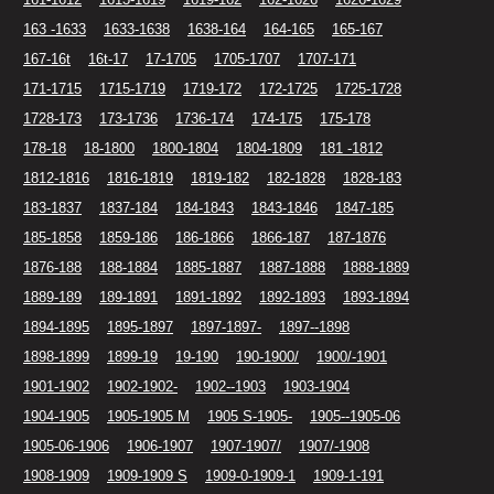
163 -1633
1633-1638
1638-164
164-165
165-167
167-16t
16t-17
17-1705
1705-1707
1707-171
171-1715
1715-1719
1719-172
172-1725
1725-1728
1728-173
173-1736
1736-174
174-175
175-178
178-18
18-1800
1800-1804
1804-1809
181 -1812
1812-1816
1816-1819
1819-182
182-1828
1828-183
183-1837
1837-184
184-1843
1843-1846
1847-185
185-1858
1859-186
186-1866
1866-187
187-1876
1876-188
188-1884
1885-1887
1887-1888
1888-1889
1889-189
189-1891
1891-1892
1892-1893
1893-1894
1894-1895
1895-1897
1897-1897-
1897--1898
1898-1899
1899-19
19-190
190-1900/
1900/-1901
1901-1902
1902-1902-
1902--1903
1903-1904
1904-1905
1905-1905 M
1905 S-1905-
1905--1905-06
1905-06-1906
1906-1907
1907-1907/
1907/-1908
1908-1909
1909-1909 S
1909-0-1909-1
1909-1-191