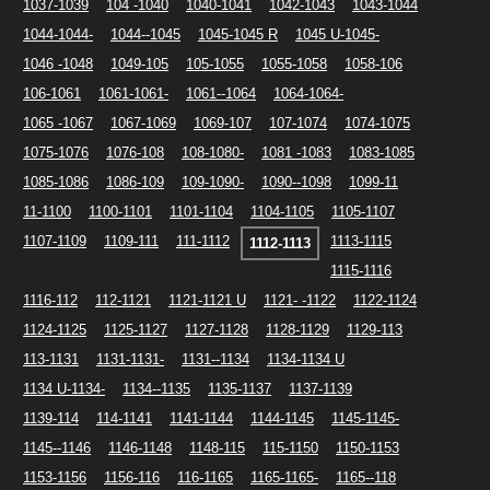
1037-1039
104 -1040
1040-1041
1042-1043
1043-1044
1044-1044-
1044--1045
1045-1045 R
1045 U-1045-
1046 -1048
1049-105
105-1055
1055-1058
1058-106
106-1061
1061-1061-
1061--1064
1064-1064-
1065 -1067
1067-1069
1069-107
107-1074
1074-1075
1075-1076
1076-108
108-1080-
1081 -1083
1083-1085
1085-1086
1086-109
109-1090-
1090--1098
1099-11
11-1100
1100-1101
1101-1104
1104-1105
1105-1107
1107-1109
1109-111
111-1112
1113-1115
1112-1113
1115-1116
1116-112
112-1121
1121-1121 U
1121- -1122
1122-1124
1124-1125
1125-1127
1127-1128
1128-1129
1129-113
113-1131
1131-1131-
1131--1134
1134-1134 U
1134 U-1134-
1134--1135
1135-1137
1137-1139
1139-114
114-1141
1141-1144
1144-1145
1145-1145-
1145--1146
1146-1148
1148-115
115-1150
1150-1153
1153-1156
1156-116
116-1165
1165-1165-
1165--118