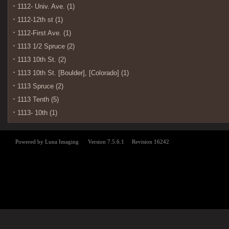
1112- Univ. Ave. (1)
1112-12th st (1)
1112-First Ave. (1)
1113 1/2 Spruce (2)
1113 10th St. (2)
1113 10th St. [Boulder], [Colorado] (1)
1113 Spruce (2)
1113 Tenth (5)
1113- 10th (1)