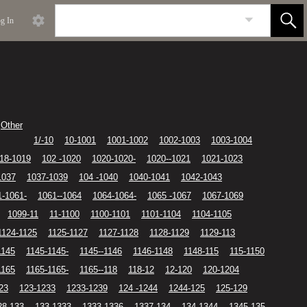
g In
Other
1/-10
10-1001
1001-1002
1002-1003
1003-1004
18-1019
102 -1020
1020-1020-
1020--1021
1021-1023
1037
1037-1039
104 -1040
1040-1041
1042-1043
1-1061-
1061--1064
1064-1064-
1065 -1067
1067-1069
1099-11
11-1100
1100-1101
1101-1104
1104-1105
1124-1125
1125-1127
1127-1128
1128-1129
1129-113
1145
1145-1145-
1145--1146
1146-1148
1148-115
115-1150
1165
1165-1165-
1165--118
118-12
12-120
120-1204
23
123-1233
1233-1239
124 -1244
1244-125
125-129
28-133
133-1333
1333-1336
1337-134
134-1344
1345-135