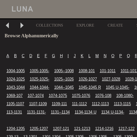
COLLECTIONS
EXPLORE
CREATE
Browse Alphanumerically
A
B
C
D
E
F
G
H
I
J
K
L
M
N
O
P
Q
1004-1005
1005-1005-
1005--1008
1008-101
101-1011
1011-101
1024-1025
1025-1025-
1025--1026
1026-1027
1027-1028
1028-
1043-1044
1044-1044-
1044--1045
1045-1045 R
1045 U-1045-
1
1069-107
107-1074
1074-1075
1075-1076
1076-108
108-1080-
1105-1107
1107-1109
1109-111
111-1112
1112-1113
1113-1115
113-1131
1131-1131-
1131--1134
1134-1134 U
1134 U-1134-
1134
1204-1205
1205-1207
1207-121
121-1213
1214-1216
1217-122
129-13
13-1301
1301-1304
1305-1305
1305-1305-
1305--1309