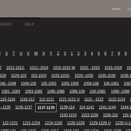
visitor
Lo
SHARE
HELP
R
S
T
U
V
W
X
Y
Z
0
1
2
3
4
5
6
7
8
9
2
1012-1012-
1012--1014
1015-1015 W
1015- -1016
1016-1018
10
1029
1029-103
103-1033
1033-1033-
1033--1035
1035-1036
1036-
046 -1048
1049-105
105-1055
1055-1058
1058-106
106-1061
106
1081 -1083
1083-1085
1085-1086
1086-109
109-1090-
1090--1098
1115-1116
1116-112
112-1121
1121-1121 U
1121- -1122
1122-1124
--1135
1135-1137
1139-114
114-1141
1141-1144
1144-
1137-1139
1150-1153
1153-1156
1156-116
116-
122-1221
1221-1224
1224-1226
1226-1229
1229-1229 U
1229 U-1
1309-131
131-1315
1315-1317
1318-132
132-1324
1324-1328
13