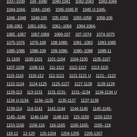
1037-1039
104 -1040
1040-1041
1042-1043
1043-1044
1044-1044-
1044--1045
1045-1045 R
1045 U-1045-
1046 -1048
1049-105
105-1055
1055-1058
1058-106
106-1061
1061-1061-
1061--1064
1064-1064-
1065 -1067
1067-1069
1069-107
107-1074
1074-1075
1075-1076
1076-108
108-1080-
1081 -1083
1083-1085
1085-1086
1086-109
109-1090-
1090--1098
1099-11
11-1100
1100-1101
1101-1104
1104-1105
1105-1107
1107-1109
1109-111
111-1112
1112-1113
1113-1115
1115-1116
1116-112
112-1121
1121-1121 U
1121- -1122
1122-1124
1124-1125
1125-1127
1127-1128
1128-1129
1129-113
113-1131
1131-1131-
1131--1134
1134-1134 U
1134 U-1134-
1134--1135
1135-1137
1137-1139
1139-114
114-1141
1141-1144
1144-1145
1145-1145-
1145--1146
1146-1148
1148-115
115-1150
1150-1153
1153-1156
1156-116
116-1165
1165-1165-
1165--118
118-12
12-120
120-1204
1204-1205
1205-1207