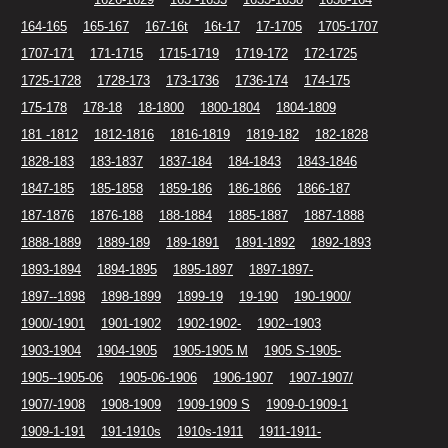
164-165
165-167
167-16t
16t-17
17-1705
1705-1707
1707-171
171-1715
1715-1719
1719-172
172-1725
1725-1728
1728-173
173-1736
1736-174
174-175
175-178
178-18
18-1800
1800-1804
1804-1809
181 -1812
1812-1816
1816-1819
1819-182
182-1828
1828-183
183-1837
1837-184
184-1843
1843-1846
1847-185
185-1858
1859-186
186-1866
1866-187
187-1876
1876-188
188-1884
1885-1887
1887-1888
1888-1889
1889-189
189-1891
1891-1892
1892-1893
1893-1894
1894-1895
1895-1897
1897-1897-
1897--1898
1898-1899
1899-19
19-190
190-1900/
1900/-1901
1901-1902
1902-1902-
1902--1903
1903-1904
1904-1905
1905-1905 M
1905 S-1905-
1905--1905-06
1905-06-1906
1906-1907
1907-1907/
1907/-1908
1908-1909
1909-1909 S
1909-0-1909-1
1909-1-191
191-1910s
1910s-1911
1911-1911-