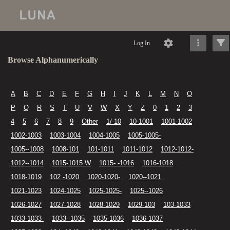
Log In
Browse Alphanumerically
A
B
C
D
E
F
G
H
I
J
K
L
M
N
O
P
Q
R
S
T
U
V
W
X
Y
Z
0
1
2
3
4
5
6
7
8
9
Other
1/-10
10-1001
1001-1002
1002-1003
1003-1004
1004-1005
1005-1005-
1005--1008
1008-101
101-1011
1011-1012
1012-1012-
1012--1014
1015-1015 W
1015- -1016
1016-1018
1018-1019
102 -1020
1020-1020-
1020--1021
1021-1023
1024-1025
1025-1025-
1025--1026
1026-1027
1027-1028
1028-1029
1029-103
103-1033
1033-1033-
1033--1035
1035-1036
1036-1037