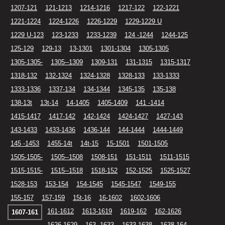
1207-121
121-1213
1214-1216
1217-122
122-1221
1221-1224
1224-1226
1226-1229
1229-1229 U
1229 U-123
123-1233
1233-1239
124 -1244
1244-125
125-129
129-13
13-1301
1301-1304
1305-1305
1305-1305-
1305--1309
1309-131
131-1315
1315-1317
1318-132
132-1324
1324-1328
1328-133
133-1333
1333-1336
1337-134
134-1344
1345-135
135-138
138-13t
13t-14
14-1405
1405-1409
141 -1414
1415-1417
1417-142
142-1424
1424-1427
1427-143
143-1433
1433-1436
1436-144
144-1444
1444-1449
145 -1453
1455-14t
14t-15
15-1501
1501-1505
1505-1505-
1505--1508
1508-151
151-1511
1511-1515
1515-1515-
1515--1518
1518-152
152-1525
1525-1527
1528-153
153-154
154-1545
1545-1547
1549-155
155-157
157-159
15t-16
16-1602
1602-1606
161-1612
1613-1619
1619-162
162-1626
1607-161
1626-1629
163 -1633
1633-1638
1638-164