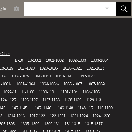
g In
Other
1/-10
10-1001
1001-1002
1002-1003
1003-1004
18-1019
102 -1020
1020-1020-
1020--1021
1021-1023
1037
1037-1039
104 -1040
1040-1041
1042-1043
1-1061-
1061--1064
1064-1064-
1065 -1067
1067-1069
1099-11
11-1100
1100-1101
1101-1104
1104-1105
1124-1125
1125-1127
1127-1128
1128-1129
1129-113
145
1145-1145-
1145--1146
1146-1148
1148-115
115-1150
13
1214-1216
1217-122
122-1221
1221-1224
1224-1226
305-1305-
1305--1309
1309-131
131-1315
1315-1317
1405-1409
141 -1414
1415-1417
1417-142
142-1424