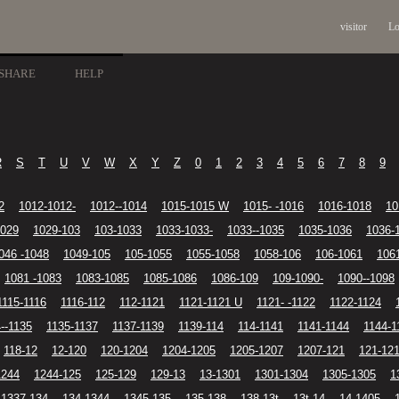
visitor
Lo
SHARE
HELP
R
S
T
U
V
W
X
Y
Z
0
1
2
3
4
5
6
7
8
9
2
1012-1012-
1012--1014
1015-1015 W
1015- -1016
1016-1018
10
1029
1029-103
103-1033
1033-1033-
1033--1035
1035-1036
1036-
046 -1048
1049-105
105-1055
1055-1058
1058-106
106-1061
106
1081 -1083
1083-1085
1085-1086
1086-109
109-1090-
1090--1098
1115-1116
1116-112
112-1121
1121-1121 U
1121- -1122
1122-1124
--1135
1135-1137
1137-1139
1139-114
114-1141
1141-1144
1144-1
118-12
12-120
120-1204
1204-1205
1205-1207
1207-121
121-12
1244
1244-125
125-129
129-13
13-1301
1301-1304
1305-1305
1
1337-134
134-1344
1345-135
135-138
138-13t
13t-14
14-1405