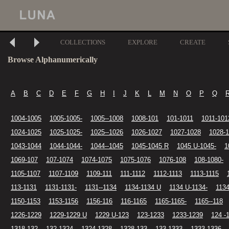
COLLECTIONS
EXPLORE
CREATE
Browse Alphanumerically
A
B
C
D
E
F
G
H
I
J
K
L
M
N
O
P
Q
1004-1005
1005-1005-
1005--1008
1008-101
101-1011
1011-101
1024-1025
1025-1025-
1025--1026
1026-1027
1027-1028
1028-
1043-1044
1044-1044-
1044--1045
1045-1045 R
1045 U-1045-
1
1069-107
107-1074
1074-1075
1075-1076
1076-108
108-1080-
1105-1107
1107-1109
1109-111
111-1112
1112-1113
1113-1115
113-1131
1131-1131-
1131--1134
1134-1134 U
1134 U-1134-
1134
1150-1153
1153-1156
1156-116
116-1165
1165-1165-
1165--118
1226-1229
1229-1229 U
1229 U-123
123-1233
1233-1239
124 -
1318-132
132-1324
1324-1328
1328-133
133-1333
1333-1336