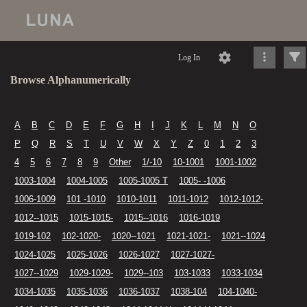
Log In
Browse Alphanumerically
A
B
C
D
E
F
G
H
I
J
K
L
M
N
O
P
Q
R
S
T
U
V
W
X
Y
Z
0
1
2
3
4
5
6
7
8
9
Other
1/-10
10-1001
1001-1002
1003-1004
1004-1005
1005-1005 T
1005- -1006
1006-1009
101 -1010
1010-1011
1011-1012
1012-1012-
1012--1015
1015-1015-
1015--1016
1016-1019
1019-102
102-1020-
1020--1021
1021-1021-
1021--1024
1024-1025
1025-1026
1026-1027
1027-1027-
1027--1029
1029-1029-
1029--103
103-1033
1033-1034
1034-1035
1035-1036
1036-1037
1038-104
104-1040-