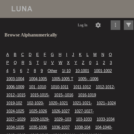
Log In
Browse Alphanumerically
A
B
C
D
E
F
G
H
I
J
K
L
M
N
O
P
Q
R
S
T
U
V
W
X
Y
Z
0
1
2
3
4
5
6
7
8
9
Other
1/-10
10-1001
1001-1002
1003-1004
1004-1005
1005-1005 T
1005- -1006
1006-1009
101 -1010
1010-1011
1011-1012
1012-1012-
1012--1015
1015-1015-
1015--1016
1016-1019
1019-102
102-1020-
1020--1021
1021-1021-
1021--1024
1024-1025
1025-1026
1026-1027
1027-1027-
1027--1029
1029-1029-
1029--103
103-1033
1033-1034
1034-1035
1035-1036
1036-1037
1038-104
104-1040-