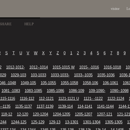
visitor
Lo
SHARE
HELP
R
S
T
U
V
W
X
Y
Z
0
1
2
3
4
5
6
7
8
9
2
1012-1012-
1012--1014
1015-1015 W
1015- -1016
1016-1018
10
1029
1029-103
103-1033
1033-1033-
1033--1035
1035-1036
1036-
046 -1048
1049-105
105-1055
1055-1058
1058-106
106-1061
106
1081 -1083
1083-1085
1085-1086
1086-109
109-1090-
1090--1098
1115-1116
1116-112
112-1121
1121-1121 U
1121- -1122
1122-1124
--1135
1135-1137
1137-1139
1139-114
114-1141
1141-1144
1144-1
118-12
12-120
120-1204
1204-1205
1205-1207
1207-121
121-12
1244
1244-125
125-129
129-13
13-1301
1301-1304
1305-1305
1
1337-134
134-1344
1345-135
135-138
138-13t
13t-14
14-1405