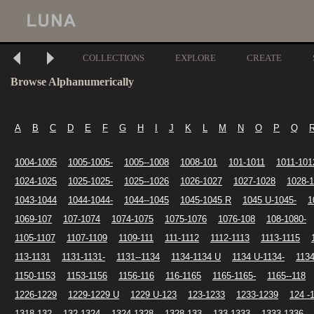
COLLECTIONS
EXPLORE
CREATE
Browse Alphanumerically
A
B
C
D
E
F
G
H
I
J
K
L
M
N
O
P
Q
1004-1005
1005-1005-
1005--1008
1008-101
101-1011
1011-101
1024-1025
1025-1025-
1025--1026
1026-1027
1027-1028
1028-
1043-1044
1044-1044-
1044--1045
1045-1045 R
1045 U-1045-
1
1069-107
107-1074
1074-1075
1075-1076
1076-108
108-1080-
1105-1107
1107-1109
1109-111
111-1112
1112-1113
1113-1115
113-1131
1131-1131-
1131--1134
1134-1134 U
1134 U-1134-
1134
1150-1153
1153-1156
1156-116
116-1165
1165-1165-
1165--118
1226-1229
1229-1229 U
1229 U-123
123-1233
1233-1239
124 -
1318-132
132-1324
1324-1328
1328-133
133-1333
1333-1336