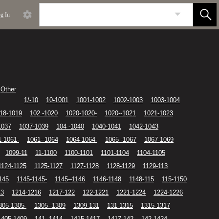
g In
Other
1/-10
10-1001
1001-1002
1002-1003
1003-1004
18-1019
102 -1020
1020-1020-
1020--1021
1021-1023
1037
1037-1039
104 -1040
1040-1041
1042-1043
1-1061-
1061--1064
1064-1064-
1065 -1067
1067-1069
1099-11
11-1100
1100-1101
1101-1104
1104-1105
1124-1125
1125-1127
1127-1128
1128-1129
1129-113
145
1145-1145-
1145--1146
1146-1148
1148-115
115-1150
13
1214-1216
1217-122
122-1221
1221-1224
1224-1226
305-1305-
1305--1309
1309-131
131-1315
1315-1317
1405-1409
141 -1414
1415-1417
1417-142
142-1424