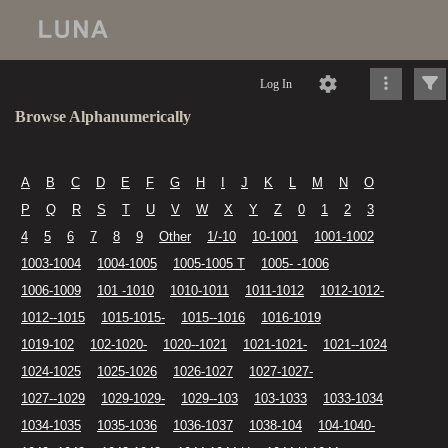
Log In
Browse Alphanumerically
A
B
C
D
E
F
G
H
I
J
K
L
M
N
O
P
Q
R
S
T
U
V
W
X
Y
Z
0
1
2
3
4
5
6
7
8
9
Other
1/-10
10-1001
1001-1002
1003-1004
1004-1005
1005-1005 T
1005- -1006
1006-1009
101 -1010
1010-1011
1011-1012
1012-1012-
1012--1015
1015-1015-
1015--1016
1016-1019
1019-102
102-1020-
1020--1021
1021-1021-
1021--1024
1024-1025
1025-1026
1026-1027
1027-1027-
1027--1029
1029-1029-
1029--103
103-1033
1033-1034
1034-1035
1035-1036
1036-1037
1038-104
104-1040-