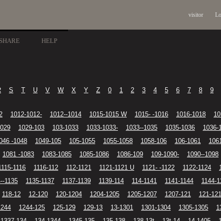
visitor
Lo
SHARE
HELP
R
S
T
U
V
W
X
Y
Z
0
1
2
3
4
5
6
7
8
9
2
1012-1012-
1012--1014
1015-1015 W
1015- -1016
1016-1018
10
1029
1029-103
103-1033
1033-1033-
1033--1035
1035-1036
1036-
046 -1048
1049-105
105-1055
1055-1058
1058-106
106-1061
106
1081 -1083
1083-1085
1085-1086
1086-109
109-1090-
1090--1098
1115-1116
1116-112
112-1121
1121-1121 U
1121- -1122
1122-1124
--1135
1135-1137
1137-1139
1139-114
114-1141
1141-1144
1144-1
118-12
12-120
120-1204
1204-1205
1205-1207
1207-121
121-12
1244
1244-125
125-129
129-13
13-1301
1301-1304
1305-1305
1
1337-134
134-1344
1345-135
135-138
138-13t
13t-14
14-1405