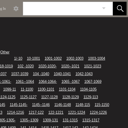
g In
Other
1/-10
10-1001
1001-1002
1002-1003
1003-1004
18-1019
102 -1020
1020-1020-
1020--1021
1021-1023
1037
1037-1039
104 -1040
1040-1041
1042-1043
1-1061-
1061--1064
1064-1064-
1065 -1067
1067-1069
1099-11
11-1100
1100-1101
1101-1104
1104-1105
1124-1125
1125-1127
1127-1128
1128-1129
1129-113
145
1145-1145-
1145--1146
1146-1148
1148-115
115-1150
13
1214-1216
1217-122
122-1221
1221-1224
1224-1226
305-1305-
1305--1309
1309-131
131-1315
1315-1317
1405-1409
141 -1414
1415-1417
1417-142
142-1424