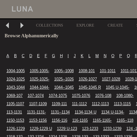
COLLECTIONS
EXPLORE
CREATE
Browse Alphanumerically
A
B
C
D
E
F
G
H
I
J
K
L
M
N
O
P
Q
1004-1005
1005-1005-
1005--1008
1008-101
101-1011
1011-101
1024-1025
1025-1025-
1025--1026
1026-1027
1027-1028
1028-
1043-1044
1044-1044-
1044--1045
1045-1045 R
1045 U-1045-
1
1069-107
107-1074
1074-1075
1075-1076
1076-108
108-1080-
1105-1107
1107-1109
1109-111
111-1112
1112-1113
1113-1115
113-1131
1131-1131-
1131--1134
1134-1134 U
1134 U-1134-
1134
1150-1153
1153-1156
1156-116
116-1165
1165-1165-
1165--118
1226-1229
1229-1229 U
1229 U-123
123-1233
1233-1239
124 -
1318-132
132-1324
1324-1328
1328-133
133-1333
1333-1336