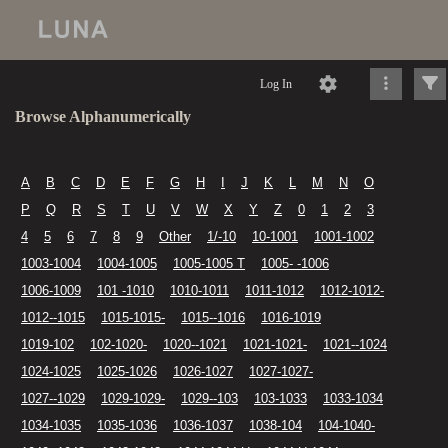
Log In
Browse Alphanumerically
A
B
C
D
E
F
G
H
I
J
K
L
M
N
O
P
Q
R
S
T
U
V
W
X
Y
Z
0
1
2
3
4
5
6
7
8
9
Other
1/-10
10-1001
1001-1002
1003-1004
1004-1005
1005-1005 T
1005- -1006
1006-1009
101 -1010
1010-1011
1011-1012
1012-1012-
1012--1015
1015-1015-
1015--1016
1016-1019
1019-102
102-1020-
1020--1021
1021-1021-
1021--1024
1024-1025
1025-1026
1026-1027
1027-1027-
1027--1029
1029-1029-
1029--103
103-1033
1033-1034
1034-1035
1035-1036
1036-1037
1038-104
104-1040-