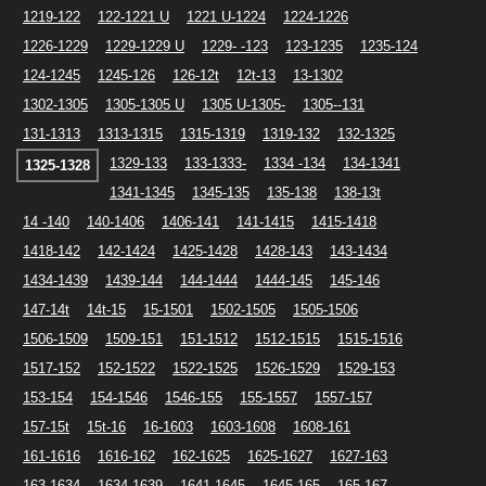
1219-122
122-1221 U
1221 U-1224
1224-1226
1226-1229
1229-1229 U
1229- -123
123-1235
1235-124
124-1245
1245-126
126-12t
12t-13
13-1302
1302-1305
1305-1305 U
1305 U-1305-
1305--131
131-1313
1313-1315
1315-1319
1319-132
132-1325
1329-133
133-1333-
1334 -134
134-1341
1325-1328
1341-1345
1345-135
135-138
138-13t
14 -140
140-1406
1406-141
141-1415
1415-1418
1418-142
142-1424
1425-1428
1428-143
143-1434
1434-1439
1439-144
144-1444
1444-145
145-146
147-14t
14t-15
15-1501
1502-1505
1505-1506
1506-1509
1509-151
151-1512
1512-1515
1515-1516
1517-152
152-1522
1522-1525
1526-1529
1529-153
153-154
154-1546
1546-155
155-1557
1557-157
157-15t
15t-16
16-1603
1603-1608
1608-161
161-1616
1616-162
162-1625
1625-1627
1627-163
163-1634
1634-1639
1641-1645
1645-165
165-167