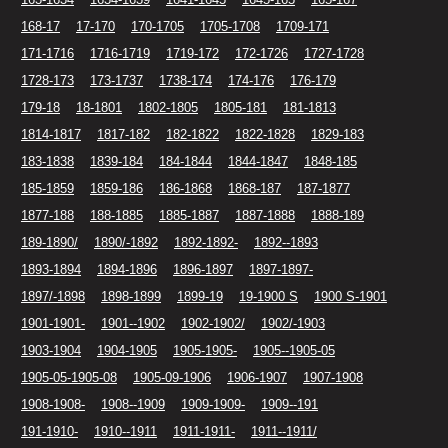
168-17
17-170
170-1705
1705-1708
1709-171
171-1716
1716-1719
1719-172
172-1726
1727-1728
1728-173
173-1737
1738-174
174-176
176-179
179-18
18-1801
1802-1805
1805-181
181-1813
1814-1817
1817-182
182-1822
1822-1828
1829-183
183-1838
1839-184
184-1844
1844-1847
1848-185
185-1859
1859-186
186-1868
1868-187
187-1877
1877-188
188-1885
1885-1887
1887-1888
1888-189
189-1890/
1890/-1892
1892-1892-
1892--1893
1893-1894
1894-1896
1896-1897
1897-1897-
1897/-1898
1898-1899
1899-19
19-1900 S
1900 S-1901
1901-1901-
1901--1902
1902-1902/
1902/-1903
1903-1904
1904-1905
1905-1905-
1905--1905-05
1905-05-1905-08
1905-09-1906
1906-1907
1907-1908
1908-1908-
1908--1909
1909-1909-
1909--191
191-1910-
1910--1911
1911-1911-
1911--1911/