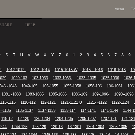
visitor
Lo
SHARE
HELP
R
S
T
U
V
W
X
Y
Z
0
1
2
3
4
5
6
7
8
9
2
1012-1012-
1012--1014
1015-1015 W
1015- -1016
1016-1018
10
1029
1029-103
103-1033
1033-1033-
1033--1035
1035-1036
1036-
046 -1048
1049-105
105-1055
1055-1058
1058-106
106-1061
106
1081 -1083
1083-1085
1085-1086
1086-109
109-1090-
1090--1098
1115-1116
1116-112
112-1121
1121-1121 U
1121- -1122
1122-1124
--1135
1135-1137
1137-1139
1139-114
114-1141
1141-1144
1144-1
118-12
12-120
120-1204
1204-1205
1205-1207
1207-121
121-12
1244
1244-125
125-129
129-13
13-1301
1301-1304
1305-1305
1
1337-134
134-1344
1345-135
135-138
138-13t
13t-14
14-1405