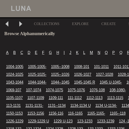
COLLECTIONS
EXPLORE
CREATE
Browse Alphanumerically
A
B
C
D
E
F
G
H
I
J
K
L
M
N
O
P
Q
1004-1005
1005-1005-
1005--1008
1008-101
101-1011
1011-101
1024-1025
1025-1025-
1025--1026
1026-1027
1027-1028
1028-
1043-1044
1044-1044-
1044--1045
1045-1045 R
1045 U-1045-
1
1069-107
107-1074
1074-1075
1075-1076
1076-108
108-1080-
1105-1107
1107-1109
1109-111
111-1112
1112-1113
1113-1115
113-1131
1131-1131-
1131--1134
1134-1134 U
1134 U-1134-
1134
1150-1153
1153-1156
1156-116
116-1165
1165-1165-
1165--118
1226-1229
1229-1229 U
1229 U-123
123-1233
1233-1239
124 -
1318-132
132-1324
1324-1328
1328-133
133-1333
1333-1336