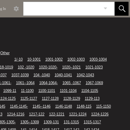
g In
Other
1/-10
10-1001
1001-1002
1002-1003
1003-1004
18-1019
102 -1020
1020-1020-
1020--1021
1021-1023
1037
1037-1039
104 -1040
1040-1041
1042-1043
1-1061-
1061--1064
1064-1064-
1065 -1067
1067-1069
1099-11
11-1100
1100-1101
1101-1104
1104-1105
1124-1125
1125-1127
1127-1128
1128-1129
1129-113
145
1145-1145-
1145--1146
1146-1148
1148-115
115-1150
13
1214-1216
1217-122
122-1221
1221-1224
1224-1226
305-1305-
1305--1309
1309-131
131-1315
1315-1317
1405-1409
141 -1414
1415-1417
1417-142
142-1424