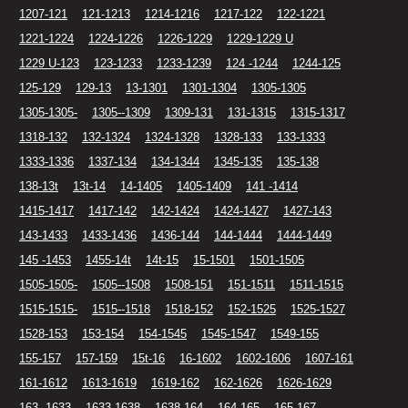
1207-121
121-1213
1214-1216
1217-122
122-1221
1221-1224
1224-1226
1226-1229
1229-1229 U
1229 U-123
123-1233
1233-1239
124 -1244
1244-125
125-129
129-13
13-1301
1301-1304
1305-1305
1305-1305-
1305--1309
1309-131
131-1315
1315-1317
1318-132
132-1324
1324-1328
1328-133
133-1333
1333-1336
1337-134
134-1344
1345-135
135-138
138-13t
13t-14
14-1405
1405-1409
141 -1414
1415-1417
1417-142
142-1424
1424-1427
1427-143
143-1433
1433-1436
1436-144
144-1444
1444-1449
145 -1453
1455-14t
14t-15
15-1501
1501-1505
1505-1505-
1505--1508
1508-151
151-1511
1511-1515
1515-1515-
1515--1518
1518-152
152-1525
1525-1527
1528-153
153-154
154-1545
1545-1547
1549-155
155-157
157-159
15t-16
16-1602
1602-1606
1607-161
161-1612
1613-1619
1619-162
162-1626
1626-1629
163 -1633
1633-1638
1638-164
164-165
165-167