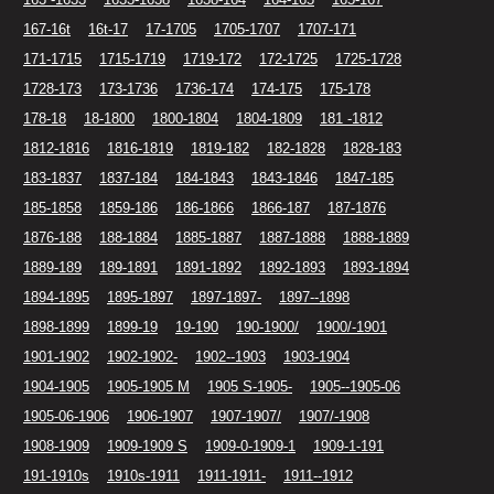
167-16t
16t-17
17-1705
1705-1707
1707-171
171-1715
1715-1719
1719-172
172-1725
1725-1728
1728-173
173-1736
1736-174
174-175
175-178
178-18
18-1800
1800-1804
1804-1809
181 -1812
1812-1816
1816-1819
1819-182
182-1828
1828-183
183-1837
1837-184
184-1843
1843-1846
1847-185
185-1858
1859-186
186-1866
1866-187
187-1876
1876-188
188-1884
1885-1887
1887-1888
1888-1889
1889-189
189-1891
1891-1892
1892-1893
1893-1894
1894-1895
1895-1897
1897-1897-
1897--1898
1898-1899
1899-19
19-190
190-1900/
1900/-1901
1901-1902
1902-1902-
1902--1903
1903-1904
1904-1905
1905-1905 M
1905 S-1905-
1905--1905-06
1905-06-1906
1906-1907
1907-1907/
1907/-1908
1908-1909
1909-1909 S
1909-0-1909-1
1909-1-191
191-1910s
1910s-1911
1911-1911-
1911--1912