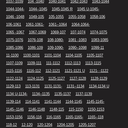
1037-1039
104 -1040
1040-1041
1042-1043
1043-1044
1044-1044-
1044--1045
1045-1045 R
1045 U-1045-
1046 -1048
1049-105
105-1055
1055-1058
1058-106
106-1061
1061-1061-
1061--1064
1064-1064-
1065 -1067
1067-1069
1069-107
107-1074
1074-1075
1075-1076
1076-108
108-1080-
1081 -1083
1083-1085
1085-1086
1086-109
109-1090-
1090--1098
1099-11
11-1100
1100-1101
1101-1104
1104-1105
1105-1107
1107-1109
1109-111
111-1112
1112-1113
1113-1115
1115-1116
1116-112
112-1121
1121-1121 U
1121- -1122
1122-1124
1124-1125
1125-1127
1127-1128
1128-1129
1129-113
113-1131
1131-1131-
1131--1134
1134-1134 U
1134 U-1134-
1134--1135
1135-1137
1137-1139
1139-114
114-1141
1141-1144
1144-1145
1145-1145-
1145--1146
1146-1148
1148-115
115-1150
1150-1153
1153-1156
1156-116
116-1165
1165-1165-
1165--118
118-12
12-120
120-1204
1204-1205
1205-1207