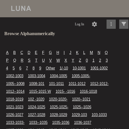
Log In
Browse Alphanumerically
A
B
C
D
E
F
G
H
I
J
K
L
M
N
O
P
Q
R
S
T
U
V
W
X
Y
Z
0
1
2
3
4
5
6
7
8
9
Other
1/-10
10-1001
1001-1002
1002-1003
1003-1004
1004-1005
1005-1005-
1005--1008
1008-101
101-1011
1011-1012
1012-1012-
1012--1014
1015-1015 W
1015- -1016
1016-1018
1018-1019
102 -1020
1020-1020-
1020--1021
1021-1023
1024-1025
1025-1025-
1025--1026
1026-1027
1027-1028
1028-1029
1029-103
103-1033
1033-1033-
1033--1035
1035-1036
1036-1037