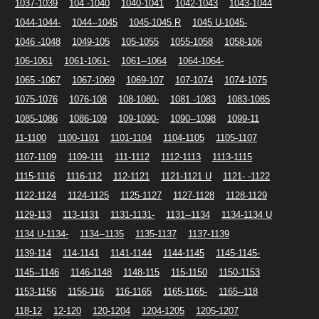
1037-1039
104 -1040
1040-1041
1042-1043
1043-1044
1044-1044-
1044--1045
1045-1045 R
1045 U-1045-
1046 -1048
1049-105
105-1055
1055-1058
1058-106
106-1061
1061-1061-
1061--1064
1064-1064-
1065 -1067
1067-1069
1069-107
107-1074
1074-1075
1075-1076
1076-108
108-1080-
1081 -1083
1083-1085
1085-1086
1086-109
109-1090-
1090--1098
1099-11
11-1100
1100-1101
1101-1104
1104-1105
1105-1107
1107-1109
1109-111
111-1112
1112-1113
1113-1115
1115-1116
1116-112
112-1121
1121-1121 U
1121- -1122
1122-1124
1124-1125
1125-1127
1127-1128
1128-1129
1129-113
113-1131
1131-1131-
1131--1134
1134-1134 U
1134 U-1134-
1134--1135
1135-1137
1137-1139
1139-114
114-1141
1141-1144
1144-1145
1145-1145-
1145--1146
1146-1148
1148-115
115-1150
1150-1153
1153-1156
1156-116
116-1165
1165-1165-
1165--118
118-12
12-120
120-1204
1204-1205
1205-1207