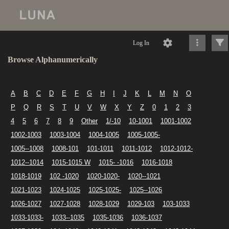
Log In
Browse Alphanumerically
A
B
C
D
E
F
G
H
I
J
K
L
M
N
O
P
Q
R
S
T
U
V
W
X
Y
Z
0
1
2
3
4
5
6
7
8
9
Other
1/-10
10-1001
1001-1002
1002-1003
1003-1004
1004-1005
1005-1005-
1005--1008
1008-101
101-1011
1011-1012
1012-1012-
1012--1014
1015-1015 W
1015- -1016
1016-1018
1018-1019
102 -1020
1020-1020-
1020--1021
1021-1023
1024-1025
1025-1025-
1025--1026
1026-1027
1027-1028
1028-1029
1029-103
103-1033
1033-1033-
1033--1035
1035-1036
1036-1037