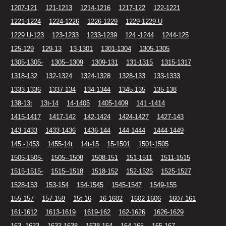
1207-121
121-1213
1214-1216
1217-122
122-1221
1221-1224
1224-1226
1226-1229
1229-1229 U
1229 U-123
123-1233
1233-1239
124 -1244
1244-125
125-129
129-13
13-1301
1301-1304
1305-1305
1305-1305-
1305--1309
1309-131
131-1315
1315-1317
1318-132
132-1324
1324-1328
1328-133
133-1333
1333-1336
1337-134
134-1344
1345-135
135-138
138-13t
13t-14
14-1405
1405-1409
141 -1414
1415-1417
1417-142
142-1424
1424-1427
1427-143
143-1433
1433-1436
1436-144
144-1444
1444-1449
145 -1453
1455-14t
14t-15
15-1501
1501-1505
1505-1505-
1505--1508
1508-151
151-1511
1511-1515
1515-1515-
1515--1518
1518-152
152-1525
1525-1527
1528-153
153-154
154-1545
1545-1547
1549-155
155-157
157-159
15t-16
16-1602
1602-1606
1607-161
161-1612
1613-1619
1619-162
162-1626
1626-1629
163 -1633
1633-1638
1638-164
164-165
165-167