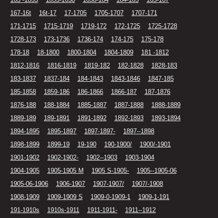
167-16t
16t-17
17-1705
1705-1707
1707-171
171-1715
1715-1719
1719-172
172-1725
1725-1728
1728-173
173-1736
1736-174
174-175
175-178
178-18
18-1800
1800-1804
1804-1809
181 -1812
1812-1816
1816-1819
1819-182
182-1828
1828-183
183-1837
1837-184
184-1843
1843-1846
1847-185
185-1858
1859-186
186-1866
1866-187
187-1876
1876-188
188-1884
1885-1887
1887-1888
1888-1889
1889-189
189-1891
1891-1892
1892-1893
1893-1894
1894-1895
1895-1897
1897-1897-
1897--1898
1898-1899
1899-19
19-190
190-1900/
1900/-1901
1901-1902
1902-1902-
1902--1903
1903-1904
1904-1905
1905-1905 M
1905 S-1905-
1905--1905-06
1905-06-1906
1906-1907
1907-1907/
1907/-1908
1908-1909
1909-1909 S
1909-0-1909-1
1909-1-191
191-1910s
1910s-1911
1911-1911-
1911--1912