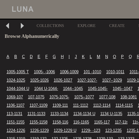
COLLECTIONS
EXPLORE
CREATE
Browse Alphanumerically
A
B
C
D
E
F
G
H
I
J
K
L
M
N
O
P
Q
1005-1005 T
1005- -1006
1006-1009
101 -1010
1010-1011
1011
1024-1025
1025-1026
1026-1027
1027-1027-
1027--1029
1029-1
1044-1044 U
1044 U-1044-
1044--1045
1045-1045-
1045--1047
1069-107
107-1075
1075-1075-
1075--1077
1077-108
108-1081
1106-1107
1107-1109
1109-111
111-1112
1112-1114
1114-1115
113-1131
1131-1133
1133-1134
1134-1134 U
1134 U-1135
1135-1
1151-1155
1155-1158
1158-116
116-1165
1165-117
117-11t
11t
1224-1226
1226-1229
1229-1229 U
1229- -123
123-1235
1235-1
1315-1319
1319-132
132-1325
1325-1328
1329-133
133-1333-