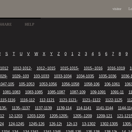
visitor
Lo
SHARE
HELP
R
S
T
U
V
W
X
Y
Z
0
1
2
3
4
5
6
7
8
9
-1012
1012-1012-
1012--1015
1015-1015-
1015--1016
1016-1019
1
029-
1029--103
103-1033
1033-1034
1034-1035
1035-1036
1036-
1047-105
105-1053
1053-1056
1056-1058
1058-106
106-1061
106
1081-1083
1083-1085
1085-1087
1087-109
109-1091
1091-11
1
1115-1116
1116-112
112-1121
1121-1121-
1121--1122
1122-1125
11
135-
1135--1137
1137-1139
1139-114
114-1141
1141-1144
1144-11
-12
12-1203
1203-1205
1205-1205-
1205--1209
1209-121
121-121
24
124-1245
1245-126
126-12t
12t-13
13-1302
1302-1305
1305
1334 -134
134-1341
1341-1345
1345-135
135-138
138-13t
14 -1