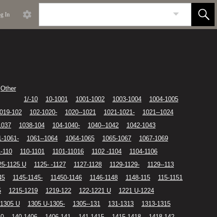
g In
Other
1/-10
10-1001
1001-1002
1003-1004
1004-1005
019-102
102-1020-
1020--1021
1021-1021-
1021--1024
1037
1038-104
104-1040-
1040--1042
1042-1043
1-1061-
1061--1064
1064-1065
1065-1067
1067-1069
1-110
110-1101
1101-11016
1102 -1104
1104-1106
25-1125 U
1125- -1127
1127-1128
1129-1129-
1129--113
45
1145-1145-
11450-1146
1146-1148
1148-115
115-1151
5
1215-1219
1219-122
122-1221 U
1221 U-1224
-1305 U
1305 U-1305-
1305--131
131-1313
1313-1315
40
140-1406
1406-141
141-1415
1415-1418
1418-142