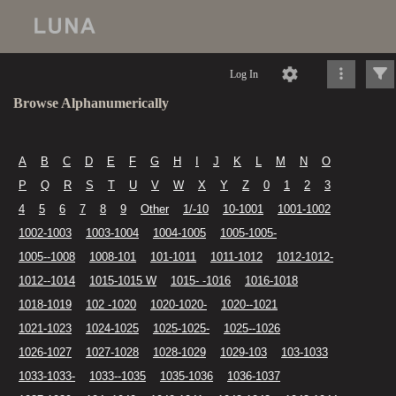
Log In
Browse Alphanumerically
A
B
C
D
E
F
G
H
I
J
K
L
M
N
O
P
Q
R
S
T
U
V
W
X
Y
Z
0
1
2
3
4
5
6
7
8
9
Other
1/-10
10-1001
1001-1002
1002-1003
1003-1004
1004-1005
1005-1005-
1005--1008
1008-101
101-1011
1011-1012
1012-1012-
1012--1014
1015-1015 W
1015- -1016
1016-1018
1018-1019
102 -1020
1020-1020-
1020--1021
1021-1023
1024-1025
1025-1025-
1025--1026
1026-1027
1027-1028
1028-1029
1029-103
103-1033
1033-1033-
1033--1035
1035-1036
1036-1037