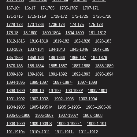
167-16t
16t-17
17-1705
1705-1707
1707-171
171-1715
1715-1719
1719-172
172-1725
1725-1728
1728-173
173-1736
1736-174
174-175
175-178
178-18
18-1800
1800-1804
1804-1809
181 -1812
1812-1816
1816-1819
1819-182
182-1828
1828-183
183-1837
1837-184
184-1843
1843-1846
1847-185
185-1858
1859-186
186-1866
1866-187
187-1876
1876-188
188-1884
1885-1887
1887-1888
1888-1889
1889-189
189-1891
1891-1892
1892-1893
1893-1894
1894-1895
1895-1897
1897-1897-
1897--1898
1898-1899
1899-19
19-190
190-1900/
1900/-1901
1901-1902
1902-1902-
1902--1903
1903-1904
1904-1905
1905-1905 M
1905 S-1905-
1905--1905-06
1905-06-1906
1906-1907
1907-1907/
1907/-1908
1908-1909
1909-1909 S
1909-0-1909-1
1909-1-191
191-1910s
1910s-1911
1911-1911-
1911--1912