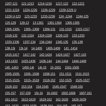
1207-121
121-1213
1214-1216
1217-122
122-1221
1221-1224
1224-1226
1226-1229
1229-1229 U
1229 U-123
123-1233
1233-1239
124 -1244
1244-125
125-129
129-13
13-1301
1301-1304
1305-1305
1305-1305-
1305--1309
1309-131
131-1315
1315-1317
1318-132
132-1324
1324-1328
1328-133
133-1333
1333-1336
1337-134
134-1344
1345-135
135-138
138-13t
13t-14
14-1405
1405-1409
141 -1414
1415-1417
1417-142
142-1424
1424-1427
1427-143
143-1433
1433-1436
1436-144
144-1444
1444-1449
145 -1453
1455-14t
14t-15
15-1501
1501-1505
1505-1505-
1505--1508
1508-151
151-1511
1511-1515
1515-1515-
1515--1518
1518-152
152-1525
1525-1527
1528-153
153-154
154-1545
1545-1547
1549-155
155-157
157-159
15t-16
16-1602
1602-1606
1607-161
161-1612
1613-1619
1619-162
162-1626
1626-1629
163 -1633
1633-1638
1638-164
164-165
165-167