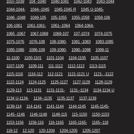
1037-1039
104 -1040
1040-1041
1042-1043
1043-1044
1044-1044-
1044--1045
1045-1045 R
1045 U-1045-
1046 -1048
1049-105
105-1055
1055-1058
1058-106
106-1061
1061-1061-
1061--1064
1064-1064-
1065 -1067
1067-1069
1069-107
107-1074
1074-1075
1075-1076
1076-108
108-1080-
1081 -1083
1083-1085
1085-1086
1086-109
109-1090-
1090--1098
1099-11
11-1100
1100-1101
1101-1104
1104-1105
1105-1107
1107-1109
1109-111
111-1112
1112-1113
1113-1115
1115-1116
1116-112
112-1121
1121-1121 U
1121- -1122
1122-1124
1124-1125
1125-1127
1127-1128
1128-1129
1129-113
113-1131
1131-1131-
1131--1134
1134-1134 U
1134 U-1134-
1134--1135
1135-1137
1137-1139
1139-114
114-1141
1141-1144
1144-1145
1145-1145-
1145--1146
1146-1148
1148-115
115-1150
1150-1153
1153-1156
1156-116
116-1165
1165-1165-
1165--118
118-12
12-120
120-1204
1204-1205
1205-1207