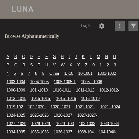
Log In
Browse Alphanumerically
A
B
C
D
E
F
G
H
I
J
K
L
M
N
O
P
Q
R
S
T
U
V
W
X
Y
Z
0
1
2
3
4
5
6
7
8
9
Other
1/-10
10-1001
1001-1002
1003-1004
1004-1005
1005-1005 T
1005- -1006
1006-1009
101 -1010
1010-1011
1011-1012
1012-1012-
1012--1015
1015-1015-
1015--1016
1016-1019
1019-102
102-1020-
1020--1021
1021-1021-
1021--1024
1024-1025
1025-1026
1026-1027
1027-1027-
1027--1029
1029-1029-
1029--103
103-1033
1033-1034
1034-1035
1035-1036
1036-1037
1038-104
104-1040-