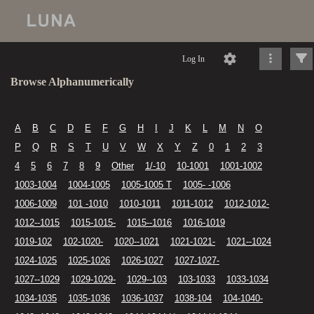
Log In
Browse Alphanumerically
A
B
C
D
E
F
G
H
I
J
K
L
M
N
O
P
Q
R
S
T
U
V
W
X
Y
Z
0
1
2
3
4
5
6
7
8
9
Other
1/-10
10-1001
1001-1002
1003-1004
1004-1005
1005-1005 T
1005- -1006
1006-1009
101 -1010
1010-1011
1011-1012
1012-1012-
1012--1015
1015-1015-
1015--1016
1016-1019
1019-102
102-1020-
1020--1021
1021-1021-
1021--1024
1024-1025
1025-1026
1026-1027
1027-1027-
1027--1029
1029-1029-
1029--103
103-1033
1033-1034
1034-1035
1035-1036
1036-1037
1038-104
104-1040-