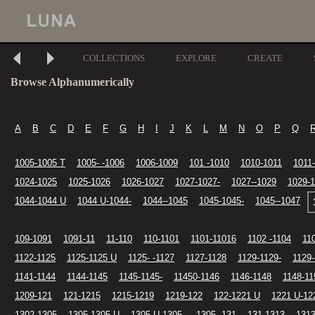
COLLECTIONS
EXPLORE
CREATE
Browse Alphanumerically
A
B
C
D
E
F
G
H
I
J
K
L
M
N
O
P
Q
1005-1005 T
1005- -1006
1006-1009
101 -1010
1010-1011
1011
1024-1025
1025-1026
1026-1027
1027-1027-
1027--1029
1029-1
1044-1044 U
1044 U-1044-
1044--1045
1045-1045-
1045--1047
109-1091
1091-11
11-110
110-1101
1101-11016
1102 -1104
11
1122-1125
1125-1125 U
1125- -1127
1127-1128
1129-1129-
1129-
1141-1144
1144-1145
1145-1145-
11450-1146
1146-1148
1148-11
1209-121
121-1215
1215-1219
1219-122
122-1221 U
1221 U-12
1302-1305
1305-1305 U
1305 U-1305-
1305--131
131-1313
1313