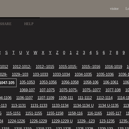
visitor
Lo
SHARE
HELP
R
S
T
U
V
W
X
Y
Z
0
1
2
3
4
5
6
7
8
9
-1012
1012-1012-
1012--1015
1015-1015-
1015--1016
1016-1019
1
029-
1029--103
103-1033
1033-1034
1034-1035
1035-1036
1036-
105-1053
1053-1056
1056-1058
1058-106
106-1061
106
1047-105
1069-107
107-1075
1075-1075-
1075--1077
1077-108
1
04-1106
1106-1107
1107-1109
1109-111
111-1112
1112-1114
1114-1
-113
113-1131
1131-1133
1133-1134
1134-1134 U
1134 U-1135
113
5
115-1151
1151-1155
1155-1158
1158-116
116-1165
1165-117
1
24
1224-1226
1226-1229
1229-1229 U
1229- -123
123-1235
1235-
-1315
1315-1319
1319-132
132-1325
1325-1328
1329-133
133-13