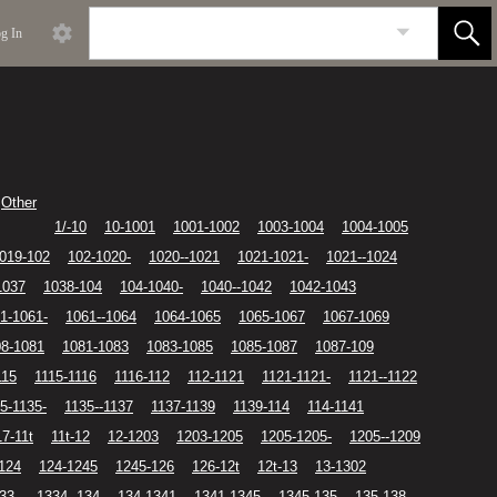
g In
Other
1/-10
10-1001
1001-1002
1003-1004
1004-1005
019-102
102-1020-
1020--1021
1021-1021-
1021--1024
1037
1038-104
104-1040-
1040--1042
1042-1043
1-1061-
1061--1064
1064-1065
1065-1067
1067-1069
08-1081
1081-1083
1083-1085
1085-1087
1087-109
115
1115-1116
1116-112
112-1121
1121-1121-
1121--1122
5-1135-
1135--1137
1137-1139
1139-114
114-1141
17-11t
11t-12
12-1203
1203-1205
1205-1205-
1205--1209
124
124-1245
1245-126
126-12t
12t-13
13-1302
33-
1334 -134
134-1341
1341-1345
1345-135
135-138