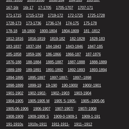
167-16t
16t-17
17-1705
1705-1707
1707-171
171-1715
1715-1719
1719-172
172-1725
1725-1728
1728-173
173-1736
1736-174
174-175
175-178
178-18
18-1800
1800-1804
1804-1809
181 -1812
1812-1816
1816-1819
1819-182
182-1828
1828-183
183-1837
1837-184
184-1843
1843-1846
1847-185
185-1858
1859-186
186-1866
1866-187
187-1876
1876-188
188-1884
1885-1887
1887-1888
1888-1889
1889-189
189-1891
1891-1892
1892-1893
1893-1894
1894-1895
1895-1897
1897-1897-
1897--1898
1898-1899
1899-19
19-190
190-1900/
1900/-1901
1901-1902
1902-1902-
1902--1903
1903-1904
1904-1905
1905-1905 M
1905 S-1905-
1905--1905-06
1905-06-1906
1906-1907
1907-1907/
1907/-1908
1908-1909
1909-1909 S
1909-0-1909-1
1909-1-191
191-1910s
1910s-1911
1911-1911-
1911--1912