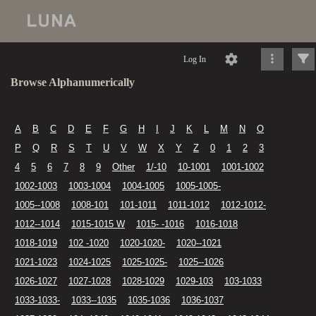
Log In
Browse Alphanumerically
A
B
C
D
E
F
G
H
I
J
K
L
M
N
O
P
Q
R
S
T
U
V
W
X
Y
Z
0
1
2
3
4
5
6
7
8
9
Other
1/-10
10-1001
1001-1002
1002-1003
1003-1004
1004-1005
1005-1005-
1005--1008
1008-101
101-1011
1011-1012
1012-1012-
1012--1014
1015-1015 W
1015- -1016
1016-1018
1018-1019
102 -1020
1020-1020-
1020--1021
1021-1023
1024-1025
1025-1025-
1025--1026
1026-1027
1027-1028
1028-1029
1029-103
103-1033
1033-1033-
1033--1035
1035-1036
1036-1037