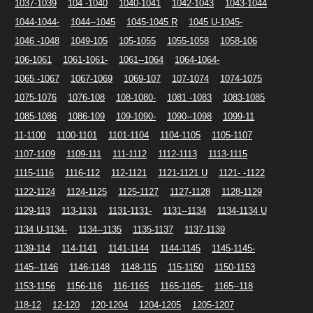
1037-1039
104 -1040
1040-1041
1042-1043
1043-1044
1044-1044-
1044--1045
1045-1045 R
1045 U-1045-
1046 -1048
1049-105
105-1055
1055-1058
1058-106
106-1061
1061-1061-
1061--1064
1064-1064-
1065 -1067
1067-1069
1069-107
107-1074
1074-1075
1075-1076
1076-108
108-1080-
1081 -1083
1083-1085
1085-1086
1086-109
109-1090-
1090--1098
1099-11
11-1100
1100-1101
1101-1104
1104-1105
1105-1107
1107-1109
1109-111
111-1112
1112-1113
1113-1115
1115-1116
1116-112
112-1121
1121-1121 U
1121- -1122
1122-1124
1124-1125
1125-1127
1127-1128
1128-1129
1129-113
113-1131
1131-1131-
1131--1134
1134-1134 U
1134 U-1134-
1134--1135
1135-1137
1137-1139
1139-114
114-1141
1141-1144
1144-1145
1145-1145-
1145--1146
1146-1148
1148-115
115-1150
1150-1153
1153-1156
1156-116
116-1165
1165-1165-
1165--118
118-12
12-120
120-1204
1204-1205
1205-1207