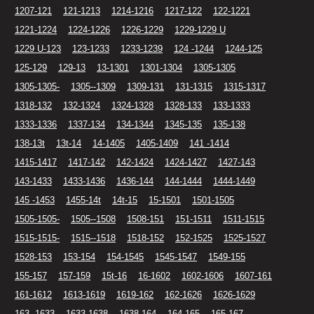
1207-121
121-1213
1214-1216
1217-122
122-1221
1221-1224
1224-1226
1226-1229
1229-1229 U
1229 U-123
123-1233
1233-1239
124 -1244
1244-125
125-129
129-13
13-1301
1301-1304
1305-1305
1305-1305-
1305--1309
1309-131
131-1315
1315-1317
1318-132
132-1324
1324-1328
1328-133
133-1333
1333-1336
1337-134
134-1344
1345-135
135-138
138-13t
13t-14
14-1405
1405-1409
141 -1414
1415-1417
1417-142
142-1424
1424-1427
1427-143
143-1433
1433-1436
1436-144
144-1444
1444-1449
145 -1453
1455-14t
14t-15
15-1501
1501-1505
1505-1505-
1505--1508
1508-151
151-1511
1511-1515
1515-1515-
1515--1518
1518-152
152-1525
1525-1527
1528-153
153-154
154-1545
1545-1547
1549-155
155-157
157-159
15t-16
16-1602
1602-1606
1607-161
161-1612
1613-1619
1619-162
162-1626
1626-1629
163 -1633
1633-1638
1638-164
164-165
165-167