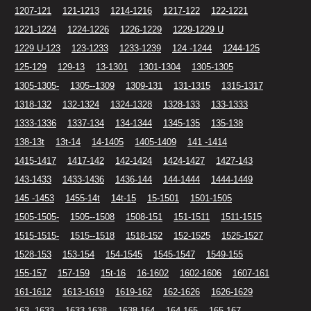
1207-121
121-1213
1214-1216
1217-122
122-1221
1221-1224
1224-1226
1226-1229
1229-1229 U
1229 U-123
123-1233
1233-1239
124 -1244
1244-125
125-129
129-13
13-1301
1301-1304
1305-1305
1305-1305-
1305--1309
1309-131
131-1315
1315-1317
1318-132
132-1324
1324-1328
1328-133
133-1333
1333-1336
1337-134
134-1344
1345-135
135-138
138-13t
13t-14
14-1405
1405-1409
141 -1414
1415-1417
1417-142
142-1424
1424-1427
1427-143
143-1433
1433-1436
1436-144
144-1444
1444-1449
145 -1453
1455-14t
14t-15
15-1501
1501-1505
1505-1505-
1505--1508
1508-151
151-1511
1511-1515
1515-1515-
1515--1518
1518-152
152-1525
1525-1527
1528-153
153-154
154-1545
1545-1547
1549-155
155-157
157-159
15t-16
16-1602
1602-1606
1607-161
161-1612
1613-1619
1619-162
162-1626
1626-1629
163 -1633
1633-1638
1638-164
164-165
165-167