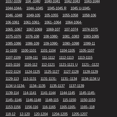
1037-1039
104 -1040
1040-1041
1042-1043
1043-1044
1044-1044-
1044--1045
1045-1045 R
1045 U-1045-
1046 -1048
1049-105
105-1055
1055-1058
1058-106
106-1061
1061-1061-
1061--1064
1064-1064-
1065 -1067
1067-1069
1069-107
107-1074
1074-1075
1075-1076
1076-108
108-1080-
1081 -1083
1083-1085
1085-1086
1086-109
109-1090-
1090--1098
1099-11
11-1100
1100-1101
1101-1104
1104-1105
1105-1107
1107-1109
1109-111
111-1112
1112-1113
1113-1115
1115-1116
1116-112
112-1121
1121-1121 U
1121- -1122
1122-1124
1124-1125
1125-1127
1127-1128
1128-1129
1129-113
113-1131
1131-1131-
1131--1134
1134-1134 U
1134 U-1134-
1134--1135
1135-1137
1137-1139
1139-114
114-1141
1141-1144
1144-1145
1145-1145-
1145--1146
1146-1148
1148-115
115-1150
1150-1153
1153-1156
1156-116
116-1165
1165-1165-
1165--118
118-12
12-120
120-1204
1204-1205
1205-1207