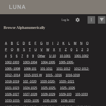
Log In
Browse Alphanumerically
A
B
C
D
E
F
G
H
I
J
K
L
M
N
O
P
Q
R
S
T
U
V
W
X
Y
Z
0
1
2
3
4
5
6
7
8
9
Other
1/-10
10-1001
1001-1002
1002-1003
1003-1004
1004-1005
1005-1005-
1005--1008
1008-101
101-1011
1011-1012
1012-1012-
1012--1014
1015-1015 W
1015- -1016
1016-1018
1018-1019
102 -1020
1020-1020-
1020--1021
1021-1023
1024-1025
1025-1025-
1025--1026
1026-1027
1027-1028
1028-1029
1029-103
103-1033
1033-1033-
1033--1035
1035-1036
1036-1037