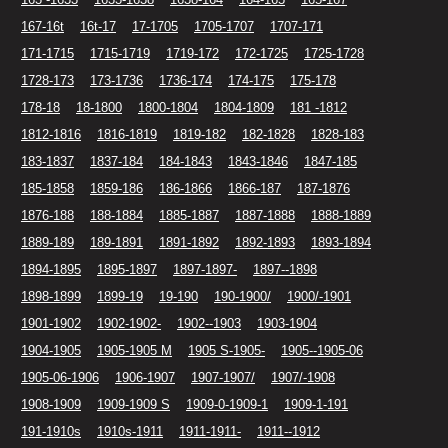
167-16t
16t-17
17-1705
1705-1707
1707-171
171-1715
1715-1719
1719-172
172-1725
1725-1728
1728-173
173-1736
1736-174
174-175
175-178
178-18
18-1800
1800-1804
1804-1809
181 -1812
1812-1816
1816-1819
1819-182
182-1828
1828-183
183-1837
1837-184
184-1843
1843-1846
1847-185
185-1858
1859-186
186-1866
1866-187
187-1876
1876-188
188-1884
1885-1887
1887-1888
1888-1889
1889-189
189-1891
1891-1892
1892-1893
1893-1894
1894-1895
1895-1897
1897-1897-
1897--1898
1898-1899
1899-19
19-190
190-1900/
1900/-1901
1901-1902
1902-1902-
1902--1903
1903-1904
1904-1905
1905-1905 M
1905 S-1905-
1905--1905-06
1905-06-1906
1906-1907
1907-1907/
1907/-1908
1908-1909
1909-1909 S
1909-0-1909-1
1909-1-191
191-1910s
1910s-1911
1911-1911-
1911--1912